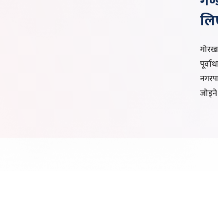
गण्
लिए
गोरखा-
पूर्व
नगरप
जोड्ने