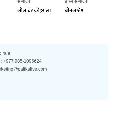
सम्पादक
डेक्स सम्पादक
लीलाधर काेइराला
बीमल श्रेष्ठ
oirala
. : +977 985-1096624
rketing@palikalive.com