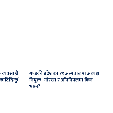
क व्यवसाही
गण्डकी प्रदेशका ११ अस्पतालमा अध्यक्ष
 काटिदिन्छु’
नियुक्त, गाेरखा र आँपपिपलमा किन
भएन?