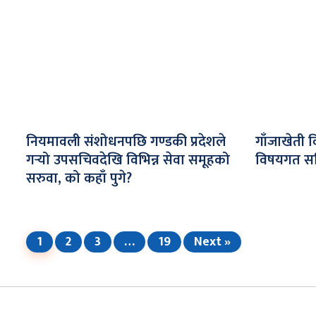
नियमावली संशोधनपछि गण्डकी प्रदेशले
गाँजाखेती 
गर्‍यो उपसचिवदेखि विभिन्न सेवा समूहको
विषयगत सम
सरुवा, को कहाँ पुगे?
1
2
3
…
19
Next »