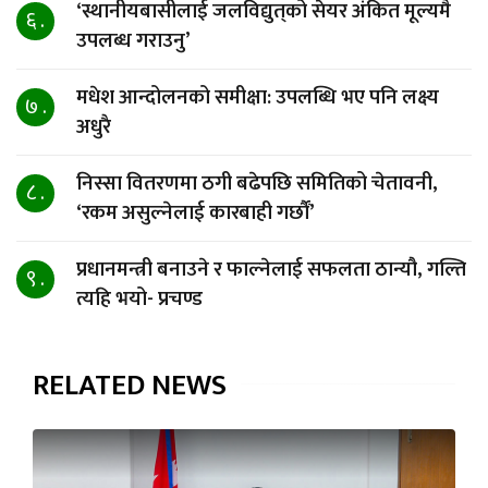
‘स्थानीयबासीलाई जलविद्युत्‌को सेयर अंकित मूल्यमै
६ .
उपलब्ध गराउनु’
मधेश आन्दोलनको समीक्षा: उपलब्धि भए पनि लक्ष्य
७ .
अधुरै
निस्सा वितरणमा ठगी बढेपछि समितिको चेतावनी,
८ .
‘रकम असुल्नेलाई कारबाही गर्छाैं’
प्रधानमन्त्री बनाउने र फाल्नेलाई सफलता ठान्यौ, गल्ति
९ .
त्यहि भयो- प्रचण्ड
RELATED NEWS