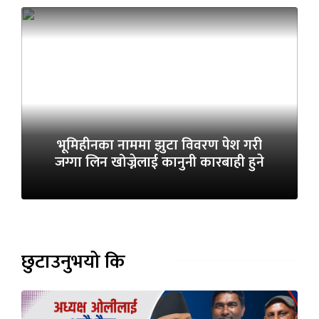
भूमिहीनका नाममा झुटा विवरण पेश गरी
जग्गा लिन खोज्नेलाई कानुनी कारबाही हुने
छुटाउनुभयो कि