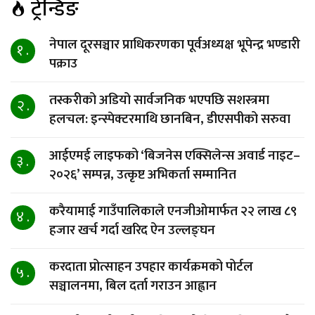
ट्रेन्डिङ
नेपाल दूरसञ्चार प्राधिकरणका पूर्वअध्यक्ष भूपेन्द्र भण्डारी
१ .
पक्राउ
तस्करीको अडियो सार्वजनिक भएपछि सशस्त्रमा
२ .
हलचल: इन्स्पेक्टरमाथि छानबिन, डीएसपीको सरुवा
आईएमई लाइफको ‘बिजनेस एक्सिलेन्स अवार्ड नाइट–
३ .
२०२६’ सम्पन्न, उत्कृष्ट अभिकर्ता सम्मानित
करैयामाई गाउँपालिकाले एनजीओमार्फत २२ लाख ८९
४ .
हजार खर्च गर्दा खरिद ऐन उल्लङ्घन
करदाता प्रोत्साहन उपहार कार्यक्रमको पोर्टल
५ .
सञ्चालनमा, बिल दर्ता गराउन आह्वान