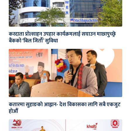
करदाता प्रोत्साहन उपहार कार्यक्रमलाई सघाउन माछापुच्छ्रे
बैंकको ‘बिल जितौँ’ सुविधा
कतारमा सुहाङकाे आह्वान- देश विकासका लागि सबै एकजुट
होऔँ