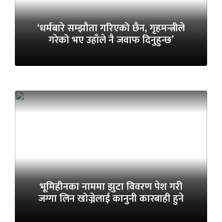
‘धर्मबारे सम्झौता गरिएको छैन, गृहमन्त्रीले
गरेको भए उहाँले नै जवाफ दिनुहुन्छ’
भूमिहीनका नाममा झुटा विवरण पेश गरी
जग्गा लिन खोज्नेलाई कानुनी कारबाही हुने