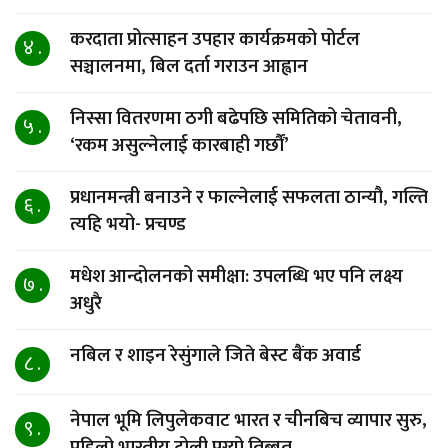
करदाता प्रोत्साहन उपहार कार्यक्रमको पोर्टल
४ .
सञ्चालनमा, बिल दर्ता गराउन आह्वान
निस्सा वितरणमा ठगी बढेपछि समितिको चेतावनी,
५ .
‘रकम असुल्नेलाई कारबाही गर्छाैं’
प्रधानमन्त्री बनाउने र फाल्नेलाई सफलता ठान्यौ, गल्ति
६ .
त्यहि भयो- प्रचण्ड
मधेश आन्दोलनको समीक्षा: उपलब्धि भए पनि लक्ष्य
७ .
अधुरै
नबिल र शाइन रेसुंगाले जिते बेस्ट बैंक अवार्ड
८ .
नेपाल भूमि लिपुलेकवाट भारत र चीनबिच व्यापार सुरु,
९ .
पहिलो भारतीय टोली पुग्यो तिब्बत