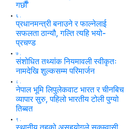
गर्छाैं’
६ .
प्रधानमन्त्री बनाउने र फाल्नेलाई
सफलता ठान्यौ, गल्ति त्यहि भयो-
प्रचण्ड
७ .
संशोधित तथ्यांक नियमावली स्वीकृतः
नामदेखि शुल्कसम्म परिमार्जन
८ .
नेपाल भूमि लिपुलेकवाट भारत र चीनबिच
व्यापार सुरु, पहिलो भारतीय टोली पुग्यो
तिब्बत
९ .
स्थानीय तहको असहयोगले सुकुम्वासी