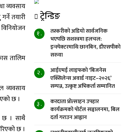
तथा व्यवसाय
ट्रेन्डिङ
गर्ने तयारी
ट विनियोजन
तस्करीको अडियो सार्वजनिक
१ .
भएपछि सशस्त्रमा हलचल:
इन्स्पेक्टरमाथि छानबिन, डीएसपीको
सरुवा
विकास तालिम
आईएमई लाइफको ‘बिजनेस
२ .
एक्सिलेन्स अवार्ड नाइट–२०२६’
सम्पन्न, उत्कृष्ट अभिकर्ता सम्मानित
ाल व्यवसाय
 भएको छ ।
करदाता प्रोत्साहन उपहार
३ .
कार्यक्रमको पोर्टल सञ्चालनमा, बिल
ो छ । साथै
दर्ता गराउन आह्वान
 गरिएको छ ।