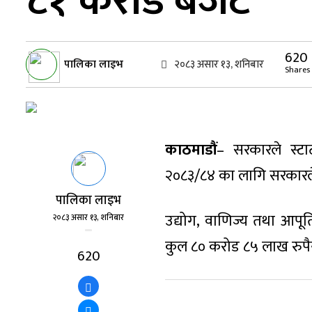
८१ करोड बजेट
620
पालिका लाइभ
२०८३ असार १३, शनिबार
Shares
काठमाडौं
– सरकारले स्टा
२०८३/८४ का लागि सरकारल
पालिका लाइभ
उद्योग, वाणिज्य तथा आपूर्
२०८३ असार १३, शनिबार
कुल ८० करोड ८५ लाख रुपै
620