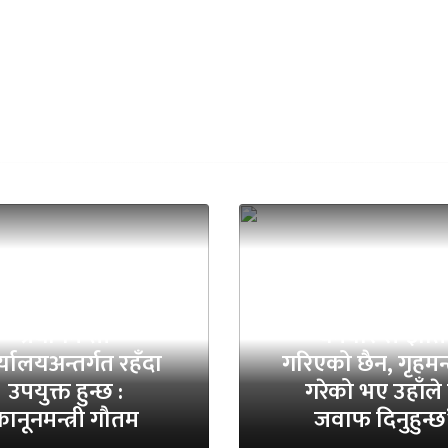
ट्रिय अनुसन्धान विभाग
प्रधानमन्त्री
‘धर्मबारे सम्झौत
्यालयअन्तर्गत रहँदा
गरिएको छैन, गृहमन्त
उपयुक्त हुन्छ :
गरेको भए उहाँले 
ानूनमन्त्री गौतम
जवाफ दिनुहुन्छ