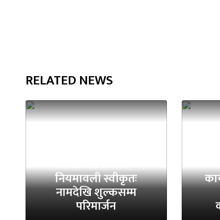
RELATED NEWS
राष्
संशोधित तथ्यांक
नियमावली स्वीकृतः
कार
नामदेखि शुल्कसम्म
परिमार्जन
क