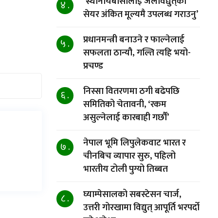
‘स्थानीयबासीलाई जलविद्युत्‌को
४ .
सेयर अंकित मूल्यमै उपलब्ध गराउनु’
प्रधानमन्त्री बनाउने र फाल्नेलाई
५ .
सफलता ठान्यौ, गल्ति त्यहि भयो-
प्रचण्ड
निस्सा वितरणमा ठगी बढेपछि
६ .
समितिको चेतावनी, ‘रकम
असुल्नेलाई कारबाही गर्छाैं’
नेपाल भूमि लिपुलेकवाट भारत र
७ .
चीनबिच व्यापार सुरु, पहिलो
भारतीय टोली पुग्यो तिब्बत
घ्याम्पेसालको सबस्टेसन चार्ज,
८ .
उत्तरी गोरखामा विद्युत् आपूर्ति भरपर्दो