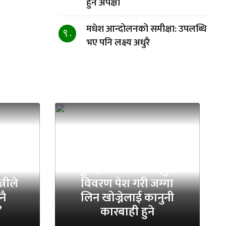
हुने अपेक्षा
मधेश आन्दोलनको समीक्षा: उपलब्धि
९ .
भए पनि लक्ष्य अधुरै
ा
भूमिहीनका नाममा झुटा
्रीले
विवरण पेश गरी जग्गा
नै
लिन खोज्नेलाई कानुनी
’
कारबाही हुने