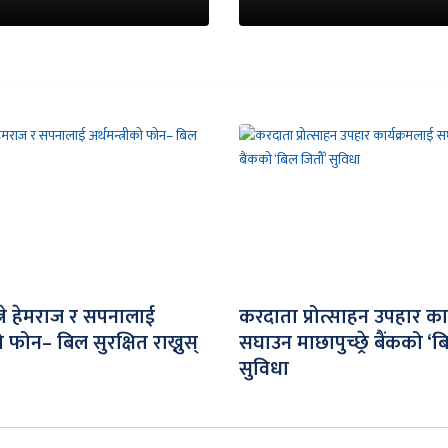
्ने हेमराज र सपनालाई
करदाता प्रोत्साहन उपहार का
को फोन– बिल सुरक्षित राख्नुस्
सघाउन माछापुच्छ्रे बैंकको ‘ब
सुविधा