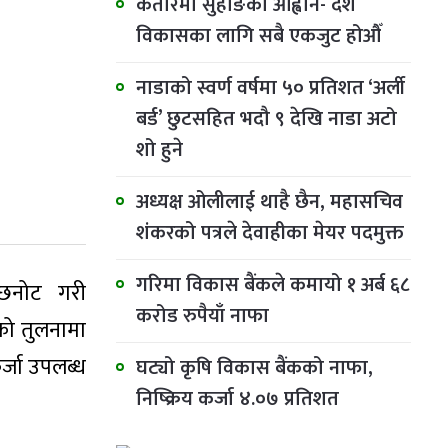
कतारमा सुहाङकाे आह्वान- देश
विकासका लागि सबै एकजुट होऔँ
नाडाको स्वर्ण वर्षमा ५० प्रतिशत ‘अर्ली
बर्ड’ छुटसहित भदौ ९ देखि नाडा अटो
शो हुने
अध्यक्ष ओलीलाई थाहै छैन, महासचिव
शंकरको पत्रले देवाहीका मेयर पदमुक्त
गरिमा विकास बैंकले कमायो १ अर्ब ६८
त छनोट गरी
करोड रुपैयाँ नाफा
को तुलनामा
र्जा उपलब्ध
घट्यो कृषि विकास बैंकको नाफा,
निष्क्रिय कर्जा ४.०७ प्रतिशत