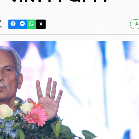
0
X
-A
es