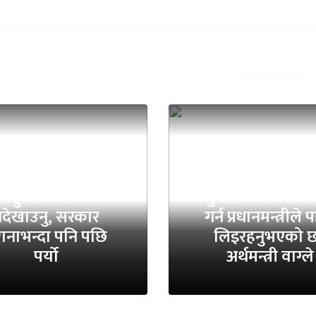
्रचण्डको चेतावनी-
बहुमतको दम्भ
सुनसरी घटना समा
देखाउनु, सरकार
गर्न प्रधानमन्त्रीले
रानाभन्दा पनि पछि
लिइरहनुभएको छ
पर्यो
अर्थमन्त्री वाग्ले