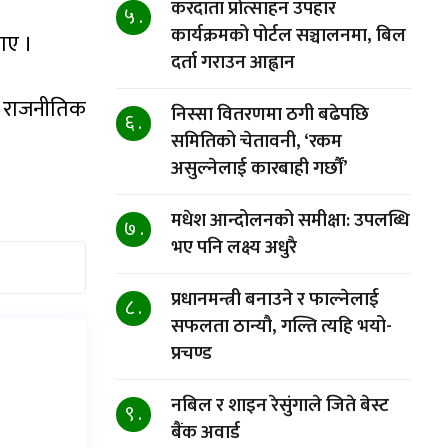
करदाता प्रोत्साहन उपहार
५ .
कार्यक्रमको पोर्टल सञ्चालनमा, बिल
ाए ।
दर्ता गराउन आह्वान
ाँ राजनीतिक
निस्सा वितरणमा ठगी बढेपछि
६ .
समितिको चेतावनी, ‘रकम
असुल्नेलाई कारबाही गर्छाैं’
मधेश आन्दोलनको समीक्षा: उपलब्धि
७ .
भए पनि लक्ष्य अधुरै
प्रधानमन्त्री बनाउने र फाल्नेलाई
८ .
सफलता ठान्यौ, गल्ति त्यहि भयो-
प्रचण्ड
नबिल र शाइन रेसुंगाले जिते बेस्ट
९ .
बैंक अवार्ड