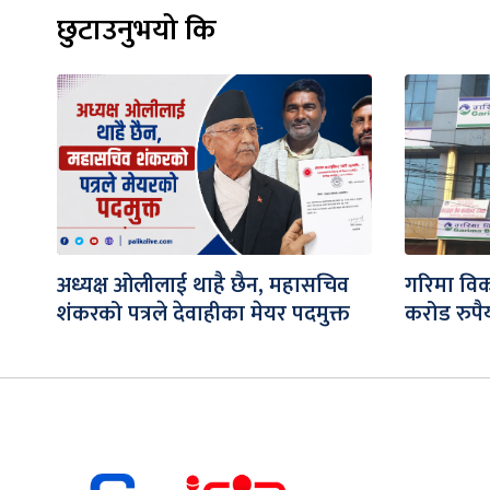
छुटाउनुभयो कि
अध्यक्ष ओलीलाई थाहै छैन, महासचिव
गरिमा विक
शंकरको पत्रले देवाहीका मेयर पदमुक्त
करोड रुपैय