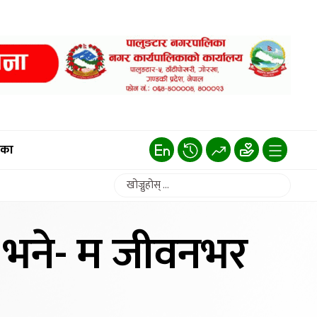
िका
े भने- म जीवनभर