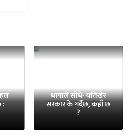
धान
सर्वदलीय बैठकमा गगन
 पहल
थापाले सोधे- यतिखेर
 :
सरकार के गर्दैछ, कहाँ छ
?