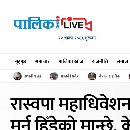
२२ श्रावण २०८३, शुक्रबार
गृहपृष्ठ
समाचार
पालिका खाेज
राजनीति
समाज
स्थानीय तह
गण्डकी प्रदेश
नेपाल राष्ट्र बैंक
रास्वपा महाधिवेश
मर्न हिँडेको मान्छे