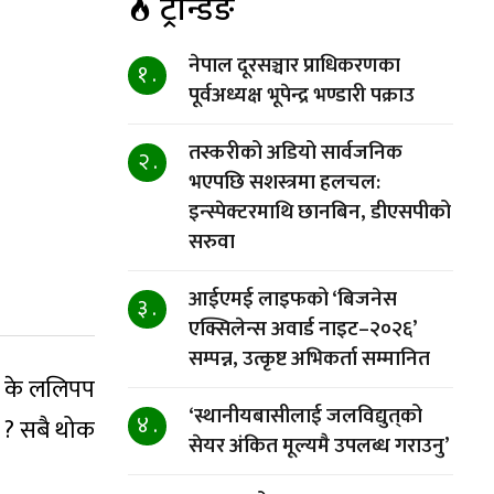
ट्रेन्डिङ
नेपाल दूरसञ्चार प्राधिकरणका
१ .
पूर्वअध्यक्ष भूपेन्द्र भण्डारी पक्राउ
तस्करीको अडियो सार्वजनिक
२ .
भएपछि सशस्त्रमा हलचल:
इन्स्पेक्टरमाथि छानबिन, डीएसपीको
सरुवा
आईएमई लाइफको ‘बिजनेस
३ .
एक्सिलेन्स अवार्ड नाइट–२०२६’
सम्पन्न, उत्कृष्ट अभिकर्ता सम्मानित
ले के ललिपप
‘स्थानीयबासीलाई जलविद्युत्‌को
४ .
त ? सबै थोक
सेयर अंकित मूल्यमै उपलब्ध गराउनु’