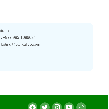
oirala
. : +977 985-1096624
rketing@palikalive.com