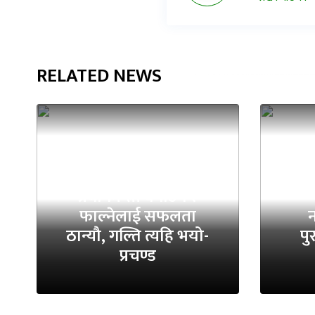
RELATED NEWS
प
प्रधानमन्त्री बनाउने र
फाल्नेलाई सफलता
न
ठान्यौ, गल्ति त्यहि भयो-
पु
प्रचण्ड