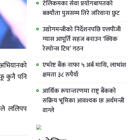
टेलिकमका सेवा प्रयोगबापतको
बक्यौता पुससम्म तिरे जरिवाना छुट
उद्योगमन्त्रीको निर्देशनपछि एलपीजी
ग्यास आपूर्ति सहज बनाउन ‘क्विक
रेस्पोन्स टिम’ गठन
एभरेष्ट बैंक नाफा ५ अर्ब माथि, लाभांश
िक अभियानको
क्षमता ३८ रुपैयाँ
ू कुनै पनि
आर्थिक रूपान्तरणमा राष्ट्र बैंकको
सक्रिय भूमिका आवश्यक छः अर्थमन्त्री
पाले ललिपप
वाग्ले