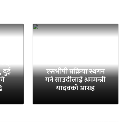
किँदा
 दुई
एसभीपी प्रक्रिया स्थगन
को
गर्न साउदीलाई श्रममन्त्री
धि
यादवको आग्रह