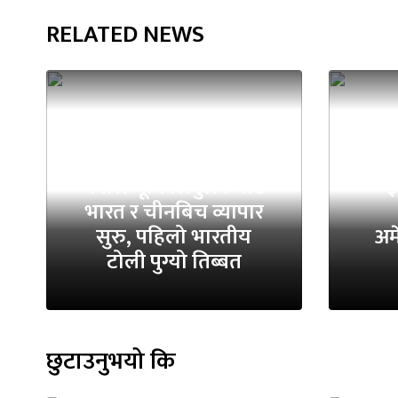
RELATED NEWS
नेपाल भूमि लिपुलेकवाट
इ
भारत र चीनबिच व्यापार
सुरु, पहिलो भारतीय
अम
टोली पुग्यो तिब्बत
छुटाउनुभयो कि