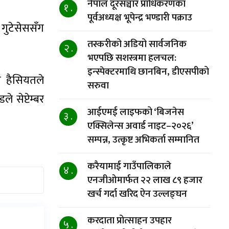
नेपाल दूरसञ्चार प्राधिकरणका
१ .
पूर्वअध्यक्ष भूपेन्द्र भण्डारी पक्राउ
ो गुटेसेससँग
तस्करीको अडियो सार्वजनिक
२ .
भएपछि सशस्त्रमा हलचल:
इन्स्पेक्टरमाथि छानबिन, डीएसपीको
को हैसियतले
सरुवा
 सेप्टेम्बर
आईएमई लाइफको ‘बिजनेस
३ .
एक्सिलेन्स अवार्ड नाइट–२०२६’
सम्पन्न, उत्कृष्ट अभिकर्ता सम्मानित
करैयामाई गाउँपालिकाले
४ .
एनजीओमार्फत २२ लाख ८९ हजार
खर्च गर्दा खरिद ऐन उल्लङ्घन
करदाता प्रोत्साहन उपहार
५ .