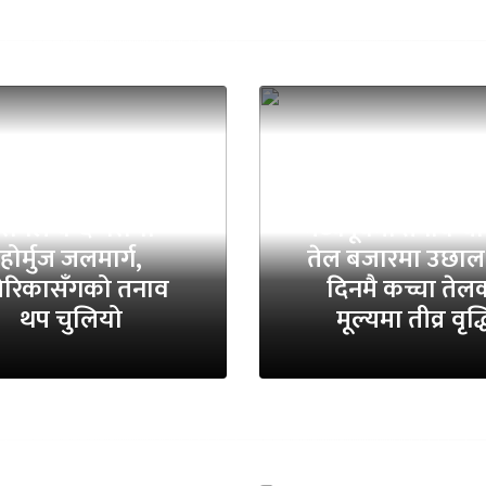
रानले बन्द गरायो
मध्यपूर्वमा तनाव चर्
होर्मुज जलमार्ग,
तेल बजारमा उछाल,
ेरिकासँगको तनाव
दिनमै कच्चा तेल
थप चुलियो
मूल्यमा तीव्र वृद्