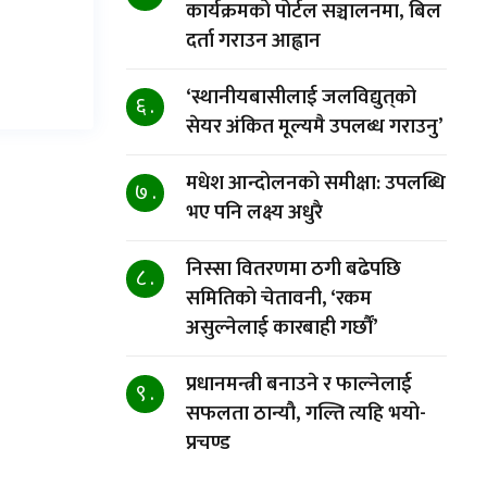
कार्यक्रमको पोर्टल सञ्चालनमा, बिल
दर्ता गराउन आह्वान
‘स्थानीयबासीलाई जलविद्युत्‌को
६ .
सेयर अंकित मूल्यमै उपलब्ध गराउनु’
मधेश आन्दोलनको समीक्षा: उपलब्धि
७ .
भए पनि लक्ष्य अधुरै
निस्सा वितरणमा ठगी बढेपछि
८ .
समितिको चेतावनी, ‘रकम
असुल्नेलाई कारबाही गर्छाैं’
प्रधानमन्त्री बनाउने र फाल्नेलाई
९ .
सफलता ठान्यौ, गल्ति त्यहि भयो-
प्रचण्ड