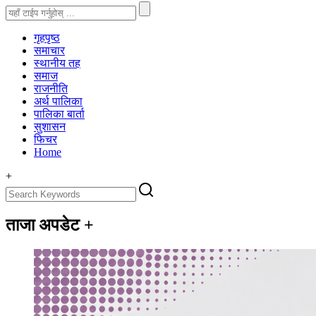
गृहपृष्‍ठ
समाचार
स्थानीय तह
समाज
राजनीति
अर्थ पालिका
पालिका बार्ता
सुशासन
फिचर
Home
+
ताजा अपडेट
+