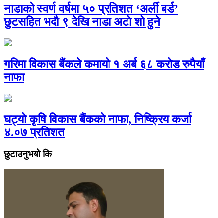
नाडाको स्वर्ण वर्षमा ५० प्रतिशत ‘अर्ली बर्ड’
छुटसहित भदौ ९ देखि नाडा अटो शो हुने
गरिमा विकास बैंकले कमायो १ अर्ब ६८ करोड रुपैयाँ
नाफा
घट्यो कृषि विकास बैंकको नाफा, निष्क्रिय कर्जा
४.०७ प्रतिशत
छुटाउनुभयो कि