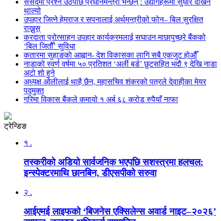
संसदमा प्रश्न उठेपछि प्रधानमन्त्री भन्छन् : उद्योगहरूमा सुधार देखिन
थाल्यो
उपहार जित्ने हेमराज र सपनालाई अर्थमन्त्रीको फोन– बिल सुरक्षित
राख्नुस्
करदाता प्रोत्साहन उपहार कार्यक्रमलाई सघाउन माछापुच्छ्रे बैंकको
‘बिल जितौँ’ सुविधा
कतारमा सुहाङकाे आह्वान- देश विकासका लागि सबै एकजुट होऔँ
नाडाको स्वर्ण वर्षमा ५० प्रतिशत ‘अर्ली बर्ड’ छुटसहित भदौ ९ देखि नाडा
अटो शो हुने
अध्यक्ष ओलीलाई थाहै छैन, महासचिव शंकरको पत्रले देवाहीका मेयर
पदमुक्त
गरिमा विकास बैंकले कमायो १ अर्ब ६८ करोड रुपैयाँ नाफा
ट्रेन्डिङ
१ .
तस्करीको अडियो सार्वजनिक भएपछि सशस्त्रमा हलचल:
इन्स्पेक्टरमाथि छानबिन, डीएसपीको सरुवा
२ .
आईएमई लाइफको ‘बिजनेस एक्सिलेन्स अवार्ड नाइट–२०२६’