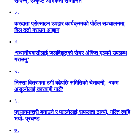
सम्पन्न, उत्कृष्ट अभिकर्ता सम्मानित
३ .
करदाता प्रोत्साहन उपहार कार्यक्रमको पोर्टल सञ्चालनमा,
बिल दर्ता गराउन आह्वान
४ .
‘स्थानीयबासीलाई जलविद्युत्‌को सेयर अंकित मूल्यमै उपलब्ध
गराउनु’
५ .
निस्सा वितरणमा ठगी बढेपछि समितिको चेतावनी, ‘रकम
असुल्नेलाई कारबाही गर्छाैं’
६ .
प्रधानमन्त्री बनाउने र फाल्नेलाई सफलता ठान्यौ, गल्ति त्यहि
भयो- प्रचण्ड
७ .