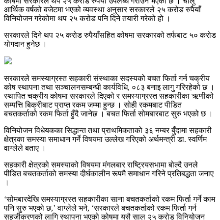
कोषमा सरकारले थप २५ करोड रुपैयाँ उपलब्ध गराउने भएको छ । चालु
आर्थिक वर्षको बजेटमा भएको व्यवस्था अनुसार सरकारले २५ करोड रुपैयाँ
विनियोजन गरेकोमा थप २५ करोड पनि दिने तयारी गरेको हो ।
सरकारले दिने थप २५ करोड रुपैयाँसहित कोषमा सरकारको तर्फबाट ५० करोड
योगदान हुनेछ ।
सरकारले समस्याग्रस्त सहकारी संस्थाका सदस्यको बचत फिर्ता गर्न चक्रीय
कोष स्थापना तथा सञ्चालनसम्बन्धी कार्यविधि, ०८३ बनाइ लागु गरिरहेको छ ।
स्थापित चक्रीय कोषमा सरकारले दिएको र समस्याग्रस्त सहकारीका ऋणीको
सम्पत्ति बिक्रीबाट प्राप्त रकम जम्मा हुन्छ । सोही रकमबाट पीडित
बचतकर्ताको रकम फिर्ता हुँदै जानेछ । बचत फिर्ता सोमबारबाट सुरु भएको छ ।
विनियोजन विधेयकका सिद्धान्त तथा प्राथमिकताको ३६ नम्बर बुँदामा सहकारी
क्षेत्रका समस्या समाधान गर्ने विषयमा उल्लेख गरिएको अर्थमन्त्री डा. स्वर्णिम
वाग्लेले बताए ।
सहकारी क्षेत्रको समस्याको विषयमा मंगलबार राष्ट्रियसभामा बोल्दै उनले
पीडित बचतकर्ताको समस्या दीर्घकालीन रूपमै समाधान गरिने प्रतिबद्धता जनाए
।
‘सोमबारदेखि समस्याग्रस्त सहकारीका साना बचतकर्ताको रकम फिर्ता गर्ने काम
पनि सुरु भएको छ,’ वाग्लेले भने, ‘सरकारले बचतकर्ताको रकम फिर्ता गर्न
सहजीकरणको लागि स्थापना भएको कोषमा यसै साल २५ करोड विनियोजन