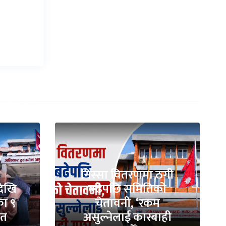
निस्सा वितरणमा ठगी
देखि
बढेपछि समितिको
ा ९
चेतावनी, ‘रकम
ित
असुल्नेलाई कारबाही