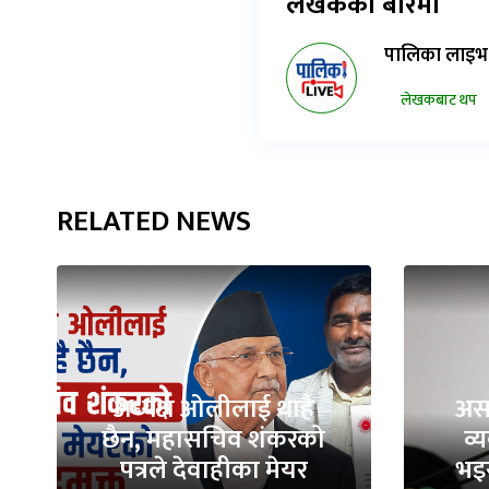
लेखकको बारेमा
पालिका लाइभ
लेखकबाट थप
RELATED NEWS
अध्यक्ष ओलीलाई थाहै
असह
छैन, महासचिव शंकरको
व्
पत्रले देवाहीका मेयर
भइर