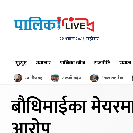
२१ श्रावण २०८३, बिहीबार
गृहपृष्ठ
समाचार
पालिका खाेज
राजनीति
समाज
स्थानीय तह
गण्डकी प्रदेश
नेपाल राष्ट्र बैंक
बौधिमाईका मेयरम
आरोप