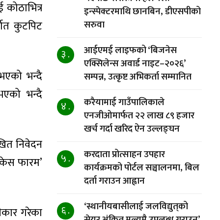
 कोठाभित्र
इन्स्पेक्टरमाथि छानबिन, डीएसपीको
घात कुटपिट
सरुवा
आईएमई लाइफको ‘बिजनेस
३ .
एक्सिलेन्स अवार्ड नाइट–२०२६’
भएको भन्दै
सम्पन्न, उत्कृष्ट अभिकर्ता सम्मानित
एको भन्दै
करैयामाई गाउँपालिकाले
४ .
एनजीओमार्फत २२ लाख ८९ हजार
खर्च गर्दा खरिद ऐन उल्लङ्घन
िखित निवेदन
करदाता प्रोत्साहन उपहार
५ .
‘केस फारम’
कार्यक्रमको पोर्टल सञ्चालनमा, बिल
दर्ता गराउन आह्वान
‘स्थानीयबासीलाई जलविद्युत्‌को
६ .
ीकार गरेका
सेयर अंकित मूल्यमै उपलब्ध गराउनु’