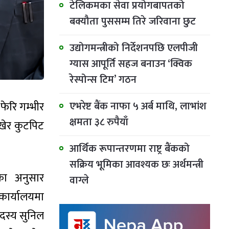
टेलिकमका सेवा प्रयोगबापतको
बक्यौता पुससम्म तिरे जरिवाना छुट
उद्योगमन्त्रीको निर्देशनपछि एलपीजी
ग्यास आपूर्ति सहज बनाउन ‘क्विक
रेस्पोन्स टिम’ गठन
एभरेष्ट बैंक नाफा ५ अर्ब माथि, लाभांश
ेरि गम्भीर
क्षमता ३८ रुपैयाँ
ाखेर कुटपिट
आर्थिक रूपान्तरणमा राष्ट्र बैंकको
सक्रिय भूमिका आवश्यक छः अर्थमन्त्री
का अनुसार
वाग्ले
कार्यालयमा
सदस्य सुनिल