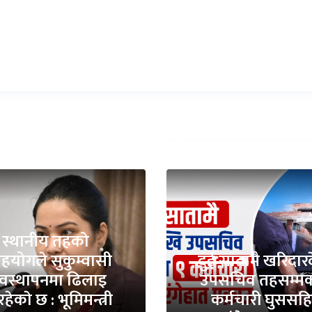
स्थानीय तहको
योगले सुकुम्वासी
दुई सातामै खरिदार
यवस्थापनमा ढिलाइ
उपसचिव तहसम्मक
हेकाे छ : भूमिमन्त्री
कर्मचारी घुससह