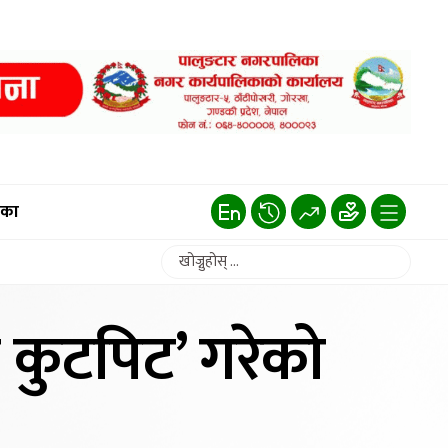
िका
र कुटपिट’ गरेको