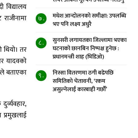
ी विद्यालय
मधेश आन्दोलनको समीक्षा: उपलब्धि
ट राजीनामा
७ .
भए पनि लक्ष्य अधुरै
सुनसरी लगायतका जिल्लामा भएका
८ .
घटनाको छानबिन निष्पक्ष हुनेछ :
ो थियो। तर
प्रधानमन्त्री शाह (भिडिओ)
यर यादवको
नले बताएका
निस्सा वितरणमा ठगी बढेपछि
९ .
समितिको चेतावनी, ‘रकम
असुल्नेलाई कारबाही गर्छाैं’
र्व्यवहार,
ा प्रमुखलाई