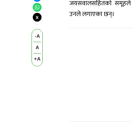
जयसवालसहितको समूहले आ
उनले लगाएका छन्।
X
-A
A
+A