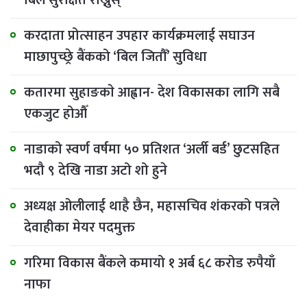
बिल सुरक्षित राख्नुस्
करदाता प्रोत्साहन उपहार कार्यक्रमलाई सघाउन
माछापुच्छ्रे बैंकको ‘बिल जितौँ’ सुविधा
कतारमा सुहाङकाे आह्वान- देश विकासका लागि सबै
एकजुट होऔँ
नाडाको स्वर्ण वर्षमा ५० प्रतिशत ‘अर्ली बर्ड’ छुटसहित
भदौ ९ देखि नाडा अटो शो हुने
अध्यक्ष ओलीलाई थाहै छैन, महासचिव शंकरको पत्रले
देवाहीका मेयर पदमुक्त
गरिमा विकास बैंकले कमायो १ अर्ब ६८ करोड रुपैयाँ
नाफा