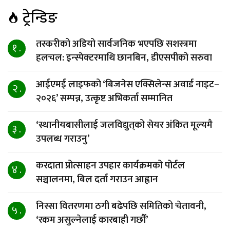
ट्रेन्डिङ
तस्करीको अडियो सार्वजनिक भएपछि सशस्त्रमा
१ .
हलचल: इन्स्पेक्टरमाथि छानबिन, डीएसपीको सरुवा
आईएमई लाइफको ‘बिजनेस एक्सिलेन्स अवार्ड नाइट–
२ .
२०२६’ सम्पन्न, उत्कृष्ट अभिकर्ता सम्मानित
‘स्थानीयबासीलाई जलविद्युत्‌को सेयर अंकित मूल्यमै
३ .
उपलब्ध गराउनु’
करदाता प्रोत्साहन उपहार कार्यक्रमको पोर्टल
४ .
सञ्चालनमा, बिल दर्ता गराउन आह्वान
निस्सा वितरणमा ठगी बढेपछि समितिको चेतावनी,
५ .
‘रकम असुल्नेलाई कारबाही गर्छाैं’