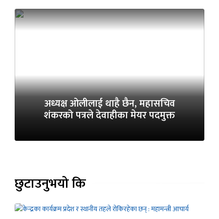
अध्यक्ष ओलीलाई थाहै छैन, महासचिव
शंकरको पत्रले देवाहीका मेयर पदमुक्त
छुटाउनुभयो कि