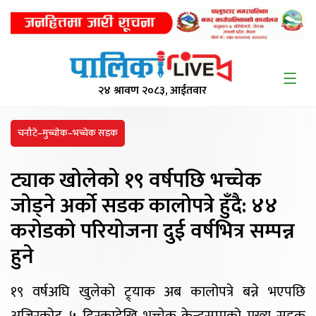
२४ श्रावण २०८३, आईतवार
चनौटे–मुच्चाेक–भच्चेक सडक
ट्याक खोलेको १९
वर्षपछि भच्चेक
जोड्ने अर्काे सडक कालोपत्रे हुँदै: ४४
करोडको परियोजना दुई वर्षभित्र सम्पन्न
हुने
१९ वर्षअघि खुलेको ट्र्याक अब कालोपत्रे बन्ने भएपछि
अजिरकोट–५ ढिस्कादेखि भच्चेक केन्द्रसम्मको मुख्य सडक