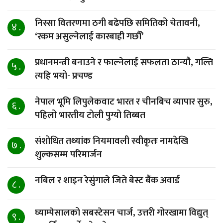
निस्सा वितरणमा ठगी बढेपछि समितिको चेतावनी,
४ .
‘रकम असुल्नेलाई कारबाही गर्छाैं’
प्रधानमन्त्री बनाउने र फाल्नेलाई सफलता ठान्यौ, गल्ति
५ .
त्यहि भयो- प्रचण्ड
नेपाल भूमि लिपुलेकवाट भारत र चीनबिच व्यापार सुरु,
६ .
पहिलो भारतीय टोली पुग्यो तिब्बत
संशोधित तथ्यांक नियमावली स्वीकृतः नामदेखि
७ .
शुल्कसम्म परिमार्जन
नबिल र शाइन रेसुंगाले जिते बेस्ट बैंक अवार्ड
८ .
घ्याम्पेसालको सबस्टेसन चार्ज, उत्तरी गोरखामा विद्युत्
९ .