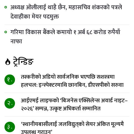
अध्यक्ष ओलीलाई थाहै छैन, महासचिव शंकरको पत्रले
देवाहीका मेयर पदमुक्त
गरिमा विकास बैंकले कमायो १ अर्ब ६८ करोड रुपैयाँ
नाफा
ट्रेन्डिङ
तस्करीको अडियो सार्वजनिक भएपछि सशस्त्रमा
१ .
हलचल: इन्स्पेक्टरमाथि छानबिन, डीएसपीको सरुवा
आईएमई लाइफको ‘बिजनेस एक्सिलेन्स अवार्ड नाइट–
२ .
२०२६’ सम्पन्न, उत्कृष्ट अभिकर्ता सम्मानित
‘स्थानीयबासीलाई जलविद्युत्‌को सेयर अंकित मूल्यमै
३ .
उपलब्ध गराउनु’