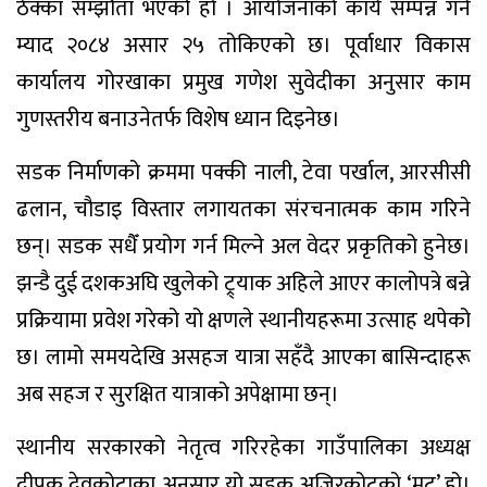
ठेक्का सम्झौता भएको हाे । आयोजनाको कार्य सम्पन्न गर्ने
म्याद २०८४ असार २५ तोकिएको छ। पूर्वाधार विकास
कार्यालय गोरखाका प्रमुख गणेश सुवेदीका अनुसार काम
गुणस्तरीय बनाउनेतर्फ विशेष ध्यान दिइनेछ।
सडक निर्माणको क्रममा पक्की नाली, टेवा पर्खाल, आरसीसी
ढलान, चौडाइ विस्तार लगायतका संरचनात्मक काम गरिने
छन्। सडक सधैँ प्रयोग गर्न मिल्ने अल वेदर प्रकृतिको हुनेछ।
झन्डै दुई दशकअघि खुलेको ट्र्याक अहिले आएर कालोपत्रे बन्ने
प्रक्रियामा प्रवेश गरेको यो क्षणले स्थानीयहरूमा उत्साह थपेको
छ। लामो समयदेखि असहज यात्रा सहँदै आएका बासिन्दाहरू
अब सहज र सुरक्षित यात्राको अपेक्षामा छन्।
स्थानीय सरकारको नेतृत्व गरिरहेका गाउँपालिका अध्यक्ष
दीपक देवकोटाका अनुसार यो सडक अजिरकोटको ‘मुटु’ हो।