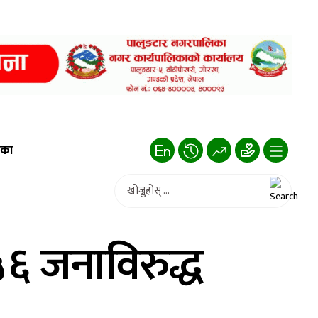
िका
६ जनाविरुद्ध