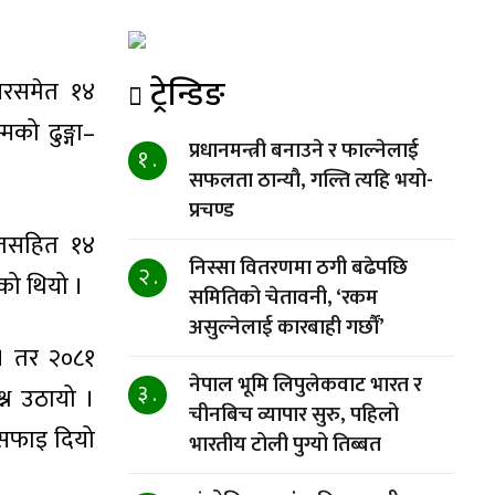
ट्रेन्डिङ
यरसमेत १४
मको ढुङ्गा–
प्रधानमन्त्री बनाउने र फाल्नेलाई
१ .
सफलता ठान्यौ, गल्ति त्यहि भयो-
प्रचण्ड
यैतसहित १४
निस्सा वितरणमा ठगी बढेपछि
२ .
को थियो ।
समितिको चेतावनी, ‘रकम
असुल्नेलाई कारबाही गर्छाैं’
 । तर २०८१
नेपाल भूमि लिपुलेकवाट भारत र
३ .
्न उठायो ।
चीनबिच व्यापार सुरु, पहिलो
 सफाइ दियो
भारतीय टोली पुग्यो तिब्बत