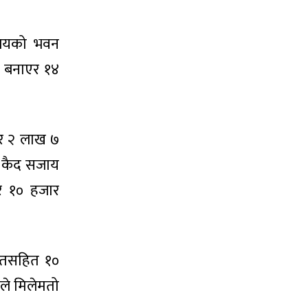
ालयको भवन
ल बनाएर १४
 र २ लाख ७
ा कैद सजाय
र १० हजार
कृतसहित १०
रीले मिलेमतो