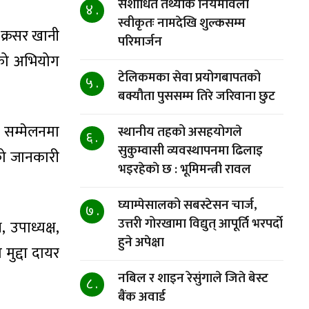
संशोधित तथ्यांक नियमावली
४ .
स्वीकृतः नामदेखि शुल्कसम्म
क्रसर खानी
परिमार्जन
ेको अभियोग
टेलिकमका सेवा प्रयोगबापतको
५ .
बक्यौता पुससम्म तिरे जरिवाना छुट
र सम्मेलनमा
स्थानीय तहको असहयोगले
६ .
सुकुम्वासी व्यवस्थापनमा ढिलाइ
को जानकारी
भइरहेकाे छ : भूमिमन्त्री रावल
घ्याम्पेसालको सबस्टेसन चार्ज,
७ .
उत्तरी गोरखामा विद्युत् आपूर्ति भरपर्दो
उपाध्यक्ष,
हुने अपेक्षा
मुद्दा दायर
नबिल र शाइन रेसुंगाले जिते बेस्ट
८ .
बैंक अवार्ड