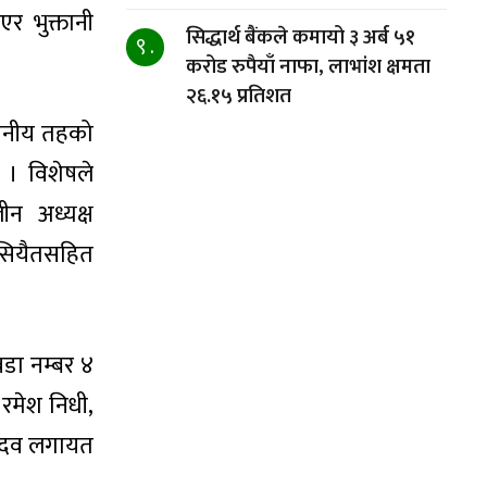
र भुक्तानी
सिद्धार्थ बैंकले कमायो ३ अर्ब ५१
९ .
करोड रुपैयाँ नाफा, लाभांश क्षमता
२६.१५ प्रतिशत
थानीय तहको
 । विशेषले
ीन अध्यक्ष
कुसियैतसहित
वडा नम्बर ४
 रमेश निधी,
 यादव लगायत