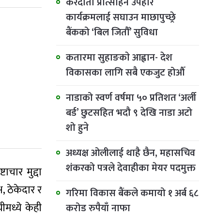
करदाता प्रोत्साहन उपहार
कार्यक्रमलाई सघाउन माछापुच्छ्रे
बैंकको ‘बिल जितौँ’ सुविधा
कतारमा सुहाङकाे आह्वान- देश
विकासका लागि सबै एकजुट होऔँ
नाडाको स्वर्ण वर्षमा ५० प्रतिशत ‘अर्ली
बर्ड’ छुटसहित भदौ ९ देखि नाडा अटो
शो हुने
अध्यक्ष ओलीलाई थाहै छैन, महासचिव
शंकरको पत्रले देवाहीका मेयर पदमुक्त
ाचार मुद्दा
, ठेकेदार र
गरिमा विकास बैंकले कमायो १ अर्ब ६८
मध्ये केही
करोड रुपैयाँ नाफा