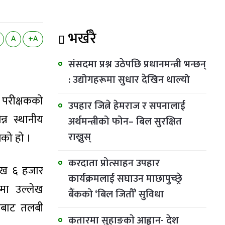
भर्खरै
A
+A
संसदमा प्रश्न उठेपछि प्रधानमन्त्री भन्छन्
: उद्योगहरूमा सुधार देखिन थाल्यो
ा परीक्षकको
उपहार जित्ने हेमराज र सपनालाई
्न स्थानीय
अर्थमन्त्रीको फोन– बिल सुरक्षित
राख्नुस्
ेको हो ।
करदाता प्रोत्साहन उपहार
ाख ६ हजार
कार्यक्रमलाई सघाउन माछापुच्छ्रे
ामा उल्लेख
बैंकको ‘बिल जितौँ’ सुविधा
ाबाट तलबी
कतारमा सुहाङकाे आह्वान- देश