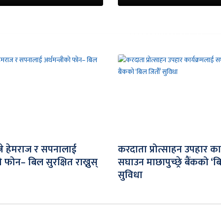
्ने हेमराज र सपनालाई
करदाता प्रोत्साहन उपहार का
को फोन– बिल सुरक्षित राख्नुस्
सघाउन माछापुच्छ्रे बैंकको ‘ब
सुविधा