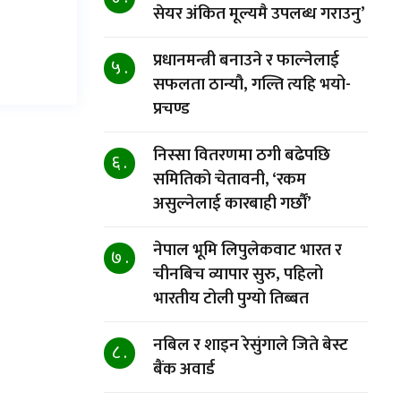
सेयर अंकित मूल्यमै उपलब्ध गराउनु’
प्रधानमन्त्री बनाउने र फाल्नेलाई
५ .
सफलता ठान्यौ, गल्ति त्यहि भयो-
प्रचण्ड
निस्सा वितरणमा ठगी बढेपछि
६ .
समितिको चेतावनी, ‘रकम
असुल्नेलाई कारबाही गर्छाैं’
नेपाल भूमि लिपुलेकवाट भारत र
७ .
चीनबिच व्यापार सुरु, पहिलो
भारतीय टोली पुग्यो तिब्बत
नबिल र शाइन रेसुंगाले जिते बेस्ट
८ .
बैंक अवार्ड