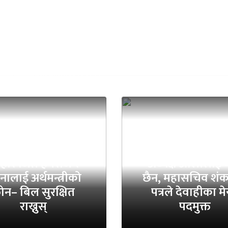
हार जित्ने हेमराज र
अध्यक्ष ओलीलाई थ
ालाई अर्थमन्त्रीको
छैन, महासचिव शं
ोन– बिल सुरक्षित
पत्रले देवाहीका म
राख्नुस्
पदमुक्त