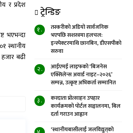
य र प्रदेश
ट्रेन्डिङ
तस्करीको अडियो सार्वजनिक
१ .
ष्ट भएभन्दा
भएपछि सशस्त्रमा हलचल:
इन्स्पेक्टरमाथि छानबिन, डीएसपीको
०१ स्थानीय
सरुवा
५ हजार बढी
आईएमई लाइफको ‘बिजनेस
२ .
एक्सिलेन्स अवार्ड नाइट–२०२६’
सम्पन्न, उत्कृष्ट अभिकर्ता सम्मानित
करदाता प्रोत्साहन उपहार
३ .
कार्यक्रमको पोर्टल सञ्चालनमा, बिल
दर्ता गराउन आह्वान
‘स्थानीयबासीलाई जलविद्युत्‌को
४ .