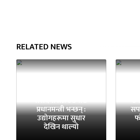
RELATED NEWS
संसदमा प्रश्न उठेपछि
उप
प्रधानमन्त्री भन्छन् :
सपन
उद्योगहरूमा सुधार
फ
देखिन थाल्यो