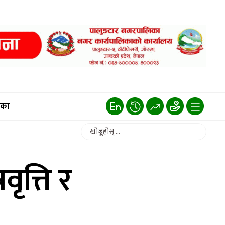
िका
ृत्ति र