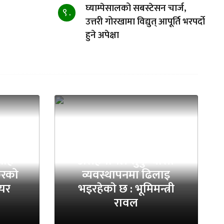
घ्याम्पेसालको सबस्टेसन चार्ज,
९ .
उत्तरी गोरखामा विद्युत् आपूर्ति भरपर्दो
हुने अपेक्षा
स्थानीय तहको
ाहै
असहयोगले सुकुम्वासी
करको
व्यवस्थापनमा ढिलाइ
ेयर
भइरहेकाे छ : भूमिमन्त्री
रावल