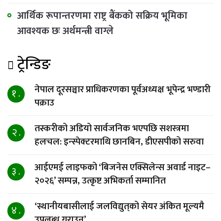
आर्थिक रूपान्तरणमा राष्ट्र बैंकको सक्रिय भूमिका
आवश्यक छः अर्थमन्त्री वाग्ले
ट्रेन्डिङ
नेपाल दूरसञ्चार प्राधिकरणका पूर्वअध्यक्ष भूपेन्द्र भण्डारी
१ .
पक्राउ
तस्करीको अडियो सार्वजनिक भएपछि सशस्त्रमा
२ .
हलचल: इन्स्पेक्टरमाथि छानबिन, डीएसपीको सरुवा
आईएमई लाइफको ‘बिजनेस एक्सिलेन्स अवार्ड नाइट–
३ .
२०२६’ सम्पन्न, उत्कृष्ट अभिकर्ता सम्मानित
‘स्थानीयबासीलाई जलविद्युत्‌को सेयर अंकित मूल्यमै
४ .
उपलब्ध गराउनु’