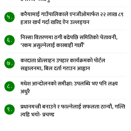
करैयामाई गाउँपालिकाले एनजीओमार्फत २२ लाख ८९
५ .
हजार खर्च गर्दा खरिद ऐन उल्लङ्घन
निस्सा वितरणमा ठगी बढेपछि समितिको चेतावनी,
६ .
‘रकम असुल्नेलाई कारबाही गर्छाैं’
करदाता प्रोत्साहन उपहार कार्यक्रमको पोर्टल
७ .
सञ्चालनमा, बिल दर्ता गराउन आह्वान
मधेश आन्दोलनको समीक्षा: उपलब्धि भए पनि लक्ष्य
८ .
अधुरै
प्रधानमन्त्री बनाउने र फाल्नेलाई सफलता ठान्यौ, गल्ति
९ .
त्यहि भयो- प्रचण्ड