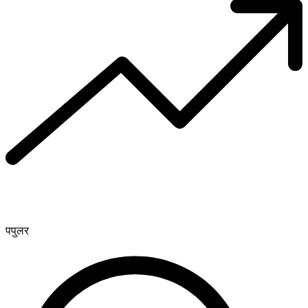
पपुलर