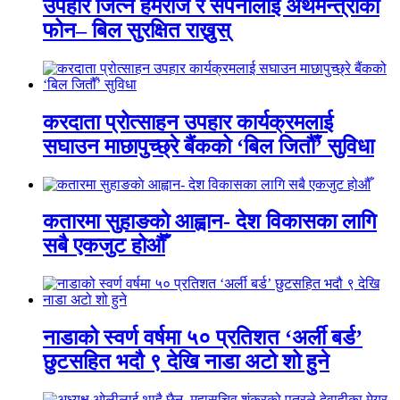
उपहार जित्ने हेमराज र सपनालाई अर्थमन्त्रीको
फोन– बिल सुरक्षित राख्नुस्
करदाता प्रोत्साहन उपहार कार्यक्रमलाई
सघाउन माछापुच्छ्रे बैंकको ‘बिल जितौँ’ सुविधा
कतारमा सुहाङकाे आह्वान- देश विकासका लागि
सबै एकजुट होऔँ
नाडाको स्वर्ण वर्षमा ५० प्रतिशत ‘अर्ली बर्ड’
छुटसहित भदौ ९ देखि नाडा अटो शो हुने