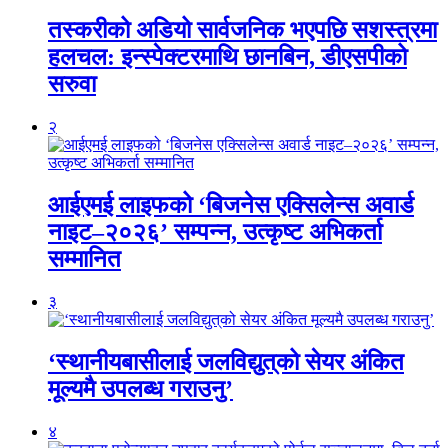
तस्करीको अडियो सार्वजनिक भएपछि सशस्त्रमा
हलचल: इन्स्पेक्टरमाथि छानबिन, डीएसपीको
सरुवा
२
आईएमई लाइफको ‘बिजनेस एक्सिलेन्स अवार्ड
नाइट–२०२६’ सम्पन्न, उत्कृष्ट अभिकर्ता
सम्मानित
३
‘स्थानीयबासीलाई जलविद्युत्‌को सेयर अंकित
मूल्यमै उपलब्ध गराउनु’
४