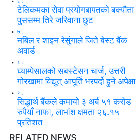
६ .
टेलिकमका सेवा प्रयोगबापतको बक्यौता
पुससम्म तिरे जरिवाना छुट
७ .
नबिल र शाइन रेसुंगाले जिते बेस्ट बैंक
अवार्ड
८ .
घ्याम्पेसालको सबस्टेसन चार्ज, उत्तरी
गोरखामा विद्युत् आपूर्ति भरपर्दो हुने अपेक्षा
९ .
सिद्धार्थ बैंकले कमायो ३ अर्ब ५१ करोड
रुपैयाँ नाफा, लाभांश क्षमता २६.१५
प्रतिशत
RELATED NEWS