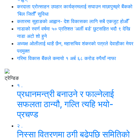
करदाता प्रोत्साहन उपहार कार्यक्रमलाई सघाउन माछापुच्छ्रे बैंकको
‘बिल जितौँ’ सुविधा
कतारमा सुहाङकाे आह्वान- देश विकासका लागि सबै एकजुट होऔँ
नाडाको स्वर्ण वर्षमा ५० प्रतिशत ‘अर्ली बर्ड’ छुटसहित भदौ ९ देखि
नाडा अटो शो हुने
अध्यक्ष ओलीलाई थाहै छैन, महासचिव शंकरको पत्रले देवाहीका मेयर
पदमुक्त
गरिमा विकास बैंकले कमायो १ अर्ब ६८ करोड रुपैयाँ नाफा
ट्रेन्डिङ
१ .
प्रधानमन्त्री बनाउने र फाल्नेलाई
सफलता ठान्यौ, गल्ति त्यहि भयो-
प्रचण्ड
२ .
निस्सा वितरणमा ठगी बढेपछि समितिको