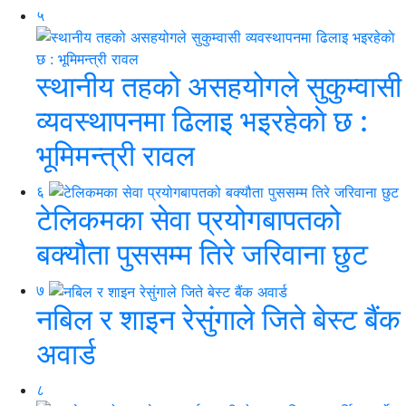
५
स्थानीय तहको असहयोगले सुकुम्वासी
व्यवस्थापनमा ढिलाइ भइरहेकाे छ :
भूमिमन्त्री रावल
६
टेलिकमका सेवा प्रयोगबापतको
बक्यौता पुससम्म तिरे जरिवाना छुट
७
नबिल र शाइन रेसुंगाले जिते बेस्ट बैंक
अवार्ड
८