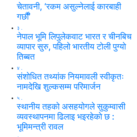
चेतावनी, ‘रकम असुल्नेलाई कारबाही
गर्छाैं’
३ .
नेपाल भूमि लिपुलेकवाट भारत र चीनबिच
व्यापार सुरु, पहिलो भारतीय टोली पुग्यो
तिब्बत
४ .
संशोधित तथ्यांक नियमावली स्वीकृतः
नामदेखि शुल्कसम्म परिमार्जन
५ .
स्थानीय तहको असहयोगले सुकुम्वासी
व्यवस्थापनमा ढिलाइ भइरहेकाे छ :
भूमिमन्त्री रावल