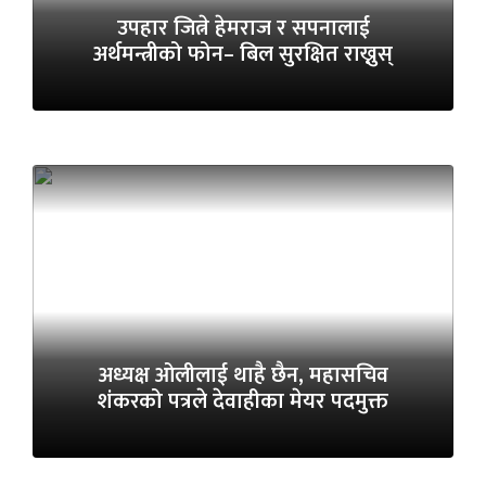
उपहार जित्ने हेमराज र सपनालाई
अर्थमन्त्रीको फोन– बिल सुरक्षित राख्नुस्
अध्यक्ष ओलीलाई थाहै छैन, महासचिव
शंकरको पत्रले देवाहीका मेयर पदमुक्त