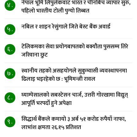
नेपाल भूमि लिपुलेकवाट भारत र चीनबिच व्यापार सुरु,
४ .
पहिलो भारतीय टोली पुग्यो तिब्बत
नबिल र शाइन रेसुंगाले जिते बेस्ट बैंक अवार्ड
५ .
टेलिकमका सेवा प्रयोगबापतको बक्यौता पुससम्म तिरे
६ .
जरिवाना छुट
स्थानीय तहको असहयोगले सुकुम्वासी व्यवस्थापनमा
७ .
ढिलाइ भइरहेकाे छ : भूमिमन्त्री रावल
घ्याम्पेसालको सबस्टेसन चार्ज, उत्तरी गोरखामा विद्युत्
८ .
आपूर्ति भरपर्दो हुने अपेक्षा
सिद्धार्थ बैंकले कमायो ३ अर्ब ५१ करोड रुपैयाँ नाफा,
९ .
लाभांश क्षमता २६.१५ प्रतिशत