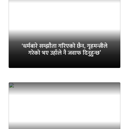
‘धर्मबारे सम्झौता गरिएको छैन, गृहमन्त्रीले
गरेको भए उहाँले नै जवाफ दिनुहुन्छ’