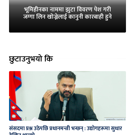
भूमिहीनका नाममा झुटा विवरण पेश गरी
जग्गा लिन खोज्नेलाई कानुनी कारबाही हुने
छुटाउनुभयो कि
संसदमा प्रश्न उठेपछि प्रधानमन्त्री भन्छन् : उद्योगहरूमा सुधार