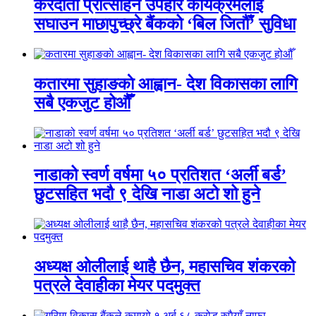
करदाता प्रोत्साहन उपहार कार्यक्रमलाई
सघाउन माछापुच्छ्रे बैंकको ‘बिल जितौँ’ सुविधा
कतारमा सुहाङकाे आह्वान- देश विकासका लागि
सबै एकजुट होऔँ
नाडाको स्वर्ण वर्षमा ५० प्रतिशत ‘अर्ली बर्ड’
छुटसहित भदौ ९ देखि नाडा अटो शो हुने
अध्यक्ष ओलीलाई थाहै छैन, महासचिव शंकरको
पत्रले देवाहीका मेयर पदमुक्त