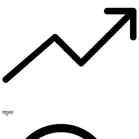
पपुलर