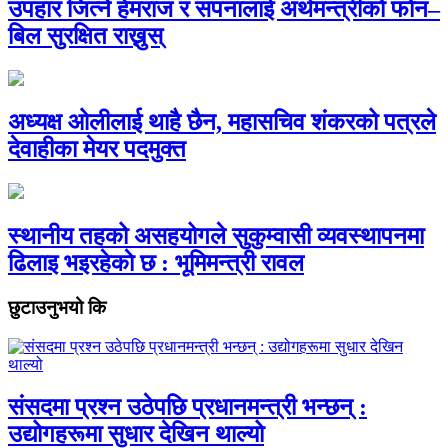
उपहार जित्ने हेमराज र सपनालाई अर्थमन्त्रीको फोन–
बिल सुरक्षित राख्नुस्
अध्यक्ष ओलीलाई थाहै छैन, महासचिव शंकरको पत्रले
देवाहीका मेयर पदमुक्त
स्थानीय तहको असहयोगले सुकुम्वासी व्यवस्थापनमा
ढिलाइ भइरहेकाे छ : भूमिमन्त्री रावल
छुटाउनुभयो कि
संसदमा प्रश्न उठेपछि प्रधानमन्त्री भन्छन् :
उद्योगहरूमा सुधार देखिन थाल्यो