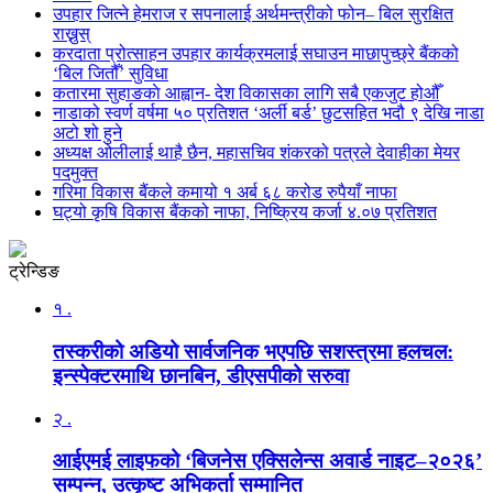
उपहार जित्ने हेमराज र सपनालाई अर्थमन्त्रीको फोन– बिल सुरक्षित
राख्नुस्
करदाता प्रोत्साहन उपहार कार्यक्रमलाई सघाउन माछापुच्छ्रे बैंकको
‘बिल जितौँ’ सुविधा
कतारमा सुहाङकाे आह्वान- देश विकासका लागि सबै एकजुट होऔँ
नाडाको स्वर्ण वर्षमा ५० प्रतिशत ‘अर्ली बर्ड’ छुटसहित भदौ ९ देखि नाडा
अटो शो हुने
अध्यक्ष ओलीलाई थाहै छैन, महासचिव शंकरको पत्रले देवाहीका मेयर
पदमुक्त
गरिमा विकास बैंकले कमायो १ अर्ब ६८ करोड रुपैयाँ नाफा
घट्यो कृषि विकास बैंकको नाफा, निष्क्रिय कर्जा ४.०७ प्रतिशत
ट्रेन्डिङ
१ .
तस्करीको अडियो सार्वजनिक भएपछि सशस्त्रमा हलचल:
इन्स्पेक्टरमाथि छानबिन, डीएसपीको सरुवा
२ .
आईएमई लाइफको ‘बिजनेस एक्सिलेन्स अवार्ड नाइट–२०२६’
सम्पन्न, उत्कृष्ट अभिकर्ता सम्मानित