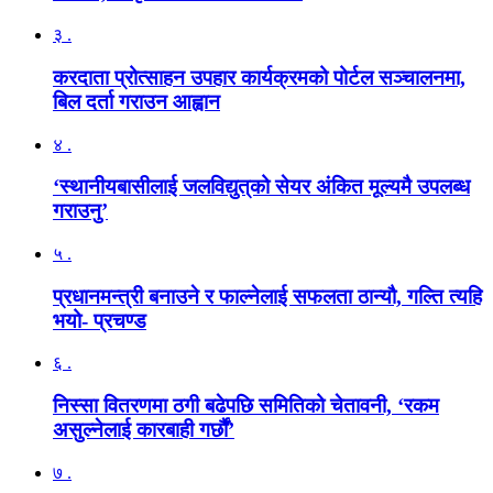
३ .
करदाता प्रोत्साहन उपहार कार्यक्रमको पोर्टल सञ्चालनमा,
बिल दर्ता गराउन आह्वान
४ .
‘स्थानीयबासीलाई जलविद्युत्‌को सेयर अंकित मूल्यमै उपलब्ध
गराउनु’
५ .
प्रधानमन्त्री बनाउने र फाल्नेलाई सफलता ठान्यौ, गल्ति त्यहि
भयो- प्रचण्ड
६ .
निस्सा वितरणमा ठगी बढेपछि समितिको चेतावनी, ‘रकम
असुल्नेलाई कारबाही गर्छाैं’
७ .