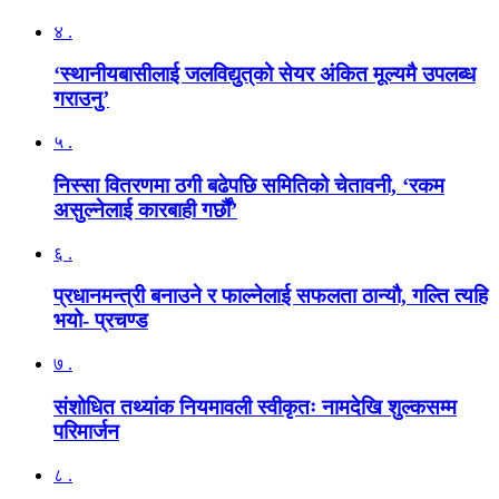
४ .
‘स्थानीयबासीलाई जलविद्युत्‌को सेयर अंकित मूल्यमै उपलब्ध
गराउनु’
५ .
निस्सा वितरणमा ठगी बढेपछि समितिको चेतावनी, ‘रकम
असुल्नेलाई कारबाही गर्छाैं’
६ .
प्रधानमन्त्री बनाउने र फाल्नेलाई सफलता ठान्यौ, गल्ति त्यहि
भयो- प्रचण्ड
७ .
संशोधित तथ्यांक नियमावली स्वीकृतः नामदेखि शुल्कसम्म
परिमार्जन
८ .