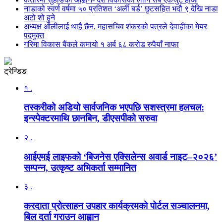
नाडाको स्वर्ण वर्षमा ५० प्रतिशत ‘अर्ली बर्ड’ छुटसहित भदौ ९ देखि नाडा
अटो शो हुने
अध्यक्ष ओलीलाई थाहै छैन, महासचिव शंकरको पत्रले देवाहीका मेयर
पदमुक्त
गरिमा विकास बैंकले कमायो १ अर्ब ६८ करोड रुपैयाँ नाफा
ट्रेन्डिङ
१ .
तस्करीको अडियो सार्वजनिक भएपछि सशस्त्रमा हलचल:
इन्स्पेक्टरमाथि छानबिन, डीएसपीको सरुवा
२ .
आईएमई लाइफको ‘बिजनेस एक्सिलेन्स अवार्ड नाइट–२०२६’
सम्पन्न, उत्कृष्ट अभिकर्ता सम्मानित
३ .
करदाता प्रोत्साहन उपहार कार्यक्रमको पोर्टल सञ्चालनमा,
बिल दर्ता गराउन आह्वान