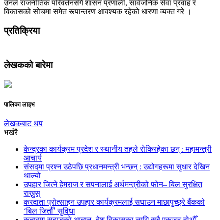
उनले राजनीतिक परिवर्तनसँगै शासन प्रणाली, सार्वजनिक सेवा प्रवाह र
विकासको सोचमा समेत रूपान्तरण आवश्यक रहेको धारणा व्यक्त गरे ।
प्रतिक्रिया
लेखकको बारेमा
पालिका लाइभ
लेखकबाट थप
भर्खरै
केन्द्रका कार्यक्रम प्रदेश र स्थानीय तहले रोकिरहेका छन् : महामन्त्री
आचार्य
संसदमा प्रश्न उठेपछि प्रधानमन्त्री भन्छन् : उद्योगहरूमा सुधार देखिन
थाल्यो
उपहार जित्ने हेमराज र सपनालाई अर्थमन्त्रीको फोन– बिल सुरक्षित
राख्नुस्
करदाता प्रोत्साहन उपहार कार्यक्रमलाई सघाउन माछापुच्छ्रे बैंकको
‘बिल जितौँ’ सुविधा
कतारमा सुहाङकाे आह्वान- देश विकासका लागि सबै एकजुट होऔँ