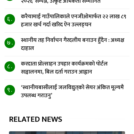
२०२६’ सम्पन्न, उत्कृष्ट अभिकर्ता सम्मानित
करैयामाई गाउँपालिकाले एनजीओमार्फत २२ लाख ८९
६ .
हजार खर्च गर्दा खरिद ऐन उल्लङ्घन
स्थानीय तह निर्वाचन गैरदलीय बनाउन हुँदैन : अध्यक्ष
७ .
दाहाल
करदाता प्रोत्साहन उपहार कार्यक्रमको पोर्टल
८ .
सञ्चालनमा, बिल दर्ता गराउन आह्वान
‘स्थानीयबासीलाई जलविद्युत्‌को सेयर अंकित मूल्यमै
९ .
उपलब्ध गराउनु’
RELATED NEWS