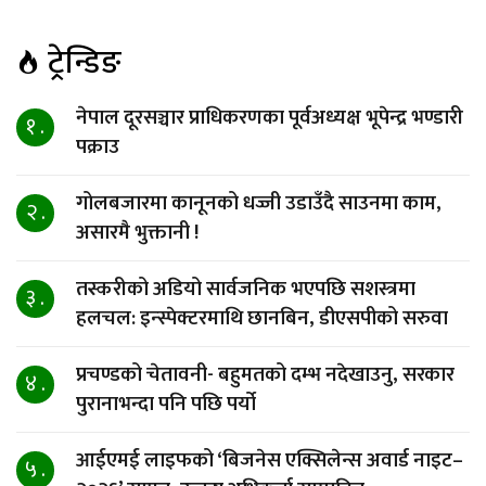
ट्रेन्डिङ
नेपाल दूरसञ्चार प्राधिकरणका पूर्वअध्यक्ष भूपेन्द्र भण्डारी
१ .
पक्राउ
गोलबजारमा कानूनको धज्जी उडाउँदै साउनमा काम,
२ .
असारमै भुक्तानी !
तस्करीको अडियो सार्वजनिक भएपछि सशस्त्रमा
३ .
हलचल: इन्स्पेक्टरमाथि छानबिन, डीएसपीको सरुवा
प्रचण्डको चेतावनी- बहुमतको दम्भ नदेखाउनु, सरकार
४ .
पुरानाभन्दा पनि पछि पर्यो
आईएमई लाइफको ‘बिजनेस एक्सिलेन्स अवार्ड नाइट–
५ .