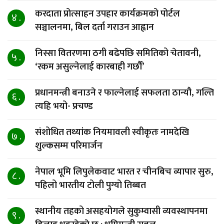
करदाता प्रोत्साहन उपहार कार्यक्रमको पोर्टल
४ .
सञ्चालनमा, बिल दर्ता गराउन आह्वान
निस्सा वितरणमा ठगी बढेपछि समितिको चेतावनी,
५ .
‘रकम असुल्नेलाई कारबाही गर्छाैं’
प्रधानमन्त्री बनाउने र फाल्नेलाई सफलता ठान्यौ, गल्ति
६ .
त्यहि भयो- प्रचण्ड
संशोधित तथ्यांक नियमावली स्वीकृतः नामदेखि
७ .
शुल्कसम्म परिमार्जन
नेपाल भूमि लिपुलेकवाट भारत र चीनबिच व्यापार सुरु,
८ .
पहिलो भारतीय टोली पुग्यो तिब्बत
स्थानीय तहको असहयोगले सुकुम्वासी व्यवस्थापनमा
९ .