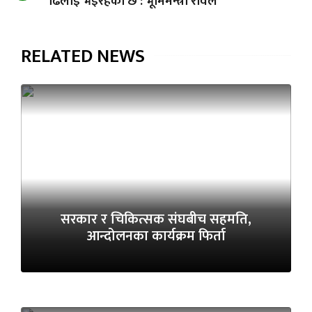
ढिलाइ भइरहेकाे छ : भूमिमन्त्री रावल
RELATED NEWS
सरकार र चिकित्सक संघबीच सहमति,
आन्दोलनका कार्यक्रम फिर्ता