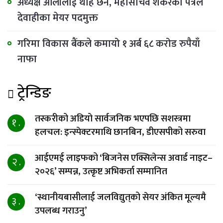
अध्यक्ष ओलीलाई थाहै छैन, महासचिव शंकरको पत्रले
देवाहीका मेयर पदमुक्त
गरिमा विकास बैंकले कमायो १ अर्ब ६८ करोड रुपैयाँ
नाफा
ट्रेन्डिङ
तस्करीको अडियो सार्वजनिक भएपछि सशस्त्रमा
१ .
हलचल: इन्स्पेक्टरमाथि छानबिन, डीएसपीको सरुवा
आईएमई लाइफको ‘बिजनेस एक्सिलेन्स अवार्ड नाइट–
२ .
२०२६’ सम्पन्न, उत्कृष्ट अभिकर्ता सम्मानित
‘स्थानीयबासीलाई जलविद्युत्‌को सेयर अंकित मूल्यमै
३ .
उपलब्ध गराउनु’