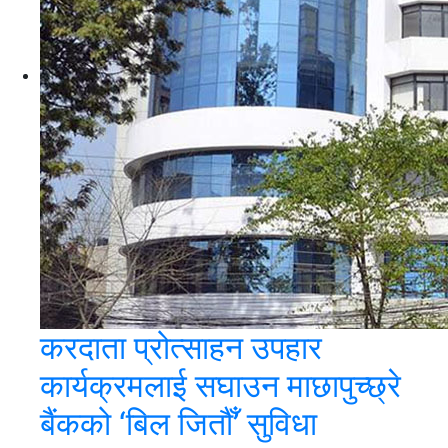
करदाता प्रोत्साहन उपहार
कार्यक्रमलाई सघाउन माछापुच्छ्रे
बैंकको ‘बिल जितौँ’ सुविधा