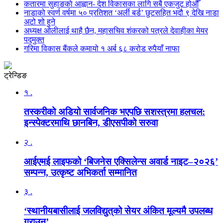
कतारमा सुहाङकाे आह्वान- देश विकासका लागि सबै एकजुट होऔँ
नाडाको स्वर्ण वर्षमा ५० प्रतिशत ‘अर्ली बर्ड’ छुटसहित भदौ ९ देखि नाडा
अटो शो हुने
अध्यक्ष ओलीलाई थाहै छैन, महासचिव शंकरको पत्रले देवाहीका मेयर
पदमुक्त
गरिमा विकास बैंकले कमायो १ अर्ब ६८ करोड रुपैयाँ नाफा
ट्रेन्डिङ
१ .
तस्करीको अडियो सार्वजनिक भएपछि सशस्त्रमा हलचल:
इन्स्पेक्टरमाथि छानबिन, डीएसपीको सरुवा
२ .
आईएमई लाइफको ‘बिजनेस एक्सिलेन्स अवार्ड नाइट–२०२६’
सम्पन्न, उत्कृष्ट अभिकर्ता सम्मानित
३ .
‘स्थानीयबासीलाई जलविद्युत्‌को सेयर अंकित मूल्यमै उपलब्ध
गराउनु’