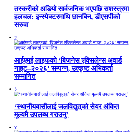
तस्करीको अडियो सार्वजनिक भएपछि सशस्त्रमा
हलचल: इन्स्पेक्टरमाथि छानबिन, डीएसपीको
सरुवा
२
आईएमई लाइफको ‘बिजनेस एक्सिलेन्स अवार्ड
नाइट–२०२६’ सम्पन्न, उत्कृष्ट अभिकर्ता
सम्मानित
३
‘स्थानीयबासीलाई जलविद्युत्‌को सेयर अंकित
मूल्यमै उपलब्ध गराउनु’
४