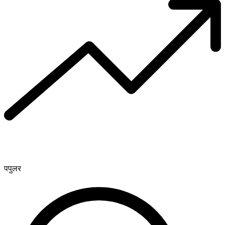
पपुलर