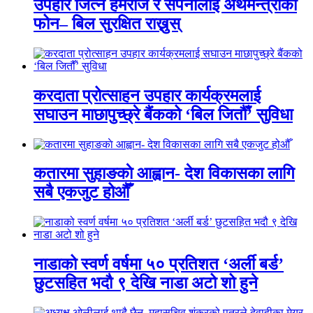
उपहार जित्ने हेमराज र सपनालाई अर्थमन्त्रीको
फोन– बिल सुरक्षित राख्नुस्
करदाता प्रोत्साहन उपहार कार्यक्रमलाई
सघाउन माछापुच्छ्रे बैंकको ‘बिल जितौँ’ सुविधा
कतारमा सुहाङकाे आह्वान- देश विकासका लागि
सबै एकजुट होऔँ
नाडाको स्वर्ण वर्षमा ५० प्रतिशत ‘अर्ली बर्ड’
छुटसहित भदौ ९ देखि नाडा अटो शो हुने