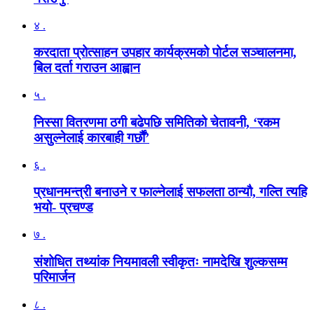
४ .
करदाता प्रोत्साहन उपहार कार्यक्रमको पोर्टल सञ्चालनमा,
बिल दर्ता गराउन आह्वान
५ .
निस्सा वितरणमा ठगी बढेपछि समितिको चेतावनी, ‘रकम
असुल्नेलाई कारबाही गर्छाैं’
६ .
प्रधानमन्त्री बनाउने र फाल्नेलाई सफलता ठान्यौ, गल्ति त्यहि
भयो- प्रचण्ड
७ .
संशोधित तथ्यांक नियमावली स्वीकृतः नामदेखि शुल्कसम्म
परिमार्जन
८ .