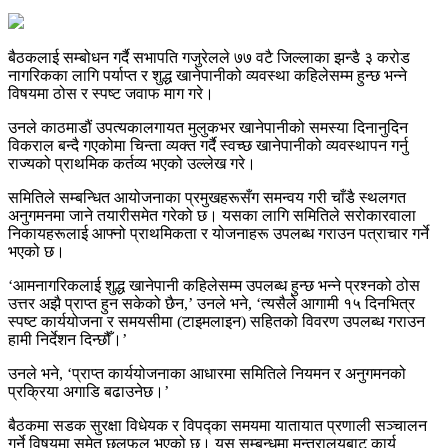
बैठकलाई सम्बोधन गर्दै सभापति गजुरेलले ७७ वटै जिल्लाका झन्डै ३ करोड
नागरिकका लागि पर्याप्त र शुद्ध खानेपानीको व्यवस्था कहिलेसम्म हुन्छ भन्ने
विषयमा ठोस र स्पष्ट जवाफ माग गरे।
उनले काठमाडौं उपत्यकालगायत मुलुकभर खानेपानीको समस्या दिनानुदिन
विकराल बन्दै गएकोमा चिन्ता व्यक्त गर्दै स्वच्छ खानेपानीको व्यवस्थापन गर्नु
राज्यको प्राथमिक कर्तव्य भएको उल्लेख गरे।
समितिले सम्बन्धित आयोजनाका प्रमुखहरूसँग समन्वय गरी चाँडै स्थलगत
अनुगमनमा जाने तयारीसमेत गरेको छ। यसका लागि समितिले सरोकारवाला
निकायहरूलाई आफ्नो प्राथमिकता र योजनाहरू उपलब्ध गराउन पत्राचार गर्ने
भएको छ।
‘आमनागरिकलाई शुद्ध खानेपानी कहिलेसम्म उपलब्ध हुन्छ भन्ने प्रश्नको ठोस
उत्तर अझै प्राप्त हुन सकेको छैन,’ उनले भने, ‘त्यसैले आगामी १५ दिनभित्र
स्पष्ट कार्ययोजना र समयसीमा (टाइमलाइन) सहितको विवरण उपलब्ध गराउन
हामी निर्देशन दिन्छौँ।’
उनले भने, ‘प्राप्त कार्ययोजनाका आधारमा समितिले नियमन र अनुगमनको
प्रक्रिया अगाडि बढाउनेछ।’
बैठकमा सडक सुरक्षा विधेयक र विपद्का समयमा यातायात प्रणाली सञ्चालन
गर्ने विषयमा समेत छलफल भएको छ। यस सम्बन्धमा मन्त्रालयबाट कार्य