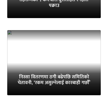
पक्राउ
निस्सा वितरणमा ठगी बढेपछि समितिको
चेतावनी, ‘रकम असुल्नेलाई कारबाही गर्छाैं’