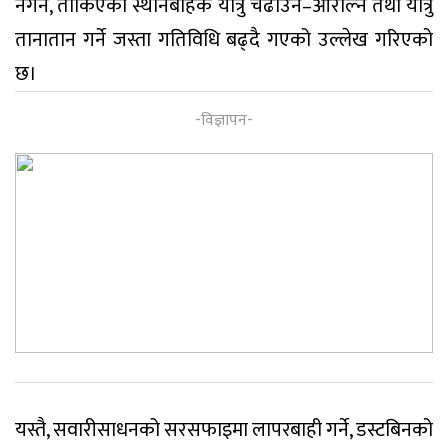
नगर्ने, तोकिएको स्थानबाहेक यात्रु चढाउने–ओराल्ने तथा यात्रु
तानातान गर्ने जस्ता गतिविधि बढ्दै गएको उल्लेख गरिएको
छ।
यस्तै, सवारीसाधनको सरसफाइमा लापरबाही गर्ने, डस्टबिनको