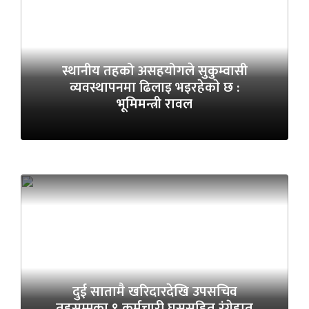
स्थानीय तहको असहयोगले सुकुम्वासी
व्यवस्थापनमा ढिलाइ भइरहेकाे छ :
भूमिमन्त्री रावल
दुई सातामै खरिदारदेखि उपसचिव
तहसम्मका ९ कर्मचारी घुससहित रंगेहात