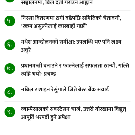
सञ्चालनमा, बिल दर्ता गराउन आह्वान
निस्सा वितरणमा ठगी बढेपछि समितिको चेतावनी,
५ .
‘रकम असुल्नेलाई कारबाही गर्छाैं’
मधेश आन्दोलनको समीक्षा: उपलब्धि भए पनि लक्ष्य
६ .
अधुरै
प्रधानमन्त्री बनाउने र फाल्नेलाई सफलता ठान्यौ, गल्ति
७ .
त्यहि भयो- प्रचण्ड
नबिल र शाइन रेसुंगाले जिते बेस्ट बैंक अवार्ड
८ .
घ्याम्पेसालको सबस्टेसन चार्ज, उत्तरी गोरखामा विद्युत्
९ .
आपूर्ति भरपर्दो हुने अपेक्षा