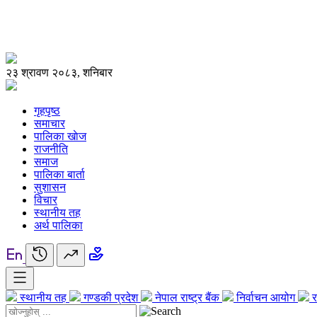
२३ श्रावण २०८३, शनिबार
गृहपृष्ठ
समाचार
पालिका खाेज
राजनीति
समाज
पालिका बार्ता
सुशासन
विचार
स्थानीय तह
अर्थ पालिका
स्थानीय तह
गण्डकी प्रदेश
नेपाल राष्ट्र बैंक
निर्वाचन आयोग
र