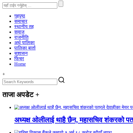
गृहपृष्‍ठ
समाचार
स्थानीय तह
समाज
राजनीति
अर्थ पालिका
पालिका बार्ता
सुशासन
फिचर
Home
+
ताजा अपडेट
+
अध्यक्ष ओलीलाई थाहै छैन, महासचिव शंकरको पत्र