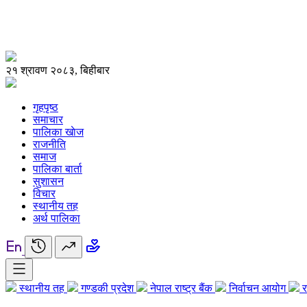
२१ श्रावण २०८३, बिहीबार
गृहपृष्ठ
समाचार
पालिका खाेज
राजनीति
समाज
पालिका बार्ता
सुशासन
विचार
स्थानीय तह
अर्थ पालिका
स्थानीय तह
गण्डकी प्रदेश
नेपाल राष्ट्र बैंक
निर्वाचन आयोग
र