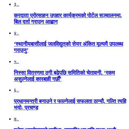
३ .
करदाता प्रोत्साहन उपहार कार्यक्रमको पोर्टल सञ्चालनमा,
बिल दर्ता गराउन आह्वान
४ .
‘स्थानीयबासीलाई जलविद्युत्‌को सेयर अंकित मूल्यमै उपलब्ध
गराउनु’
५ .
निस्सा वितरणमा ठगी बढेपछि समितिको चेतावनी, ‘रकम
असुल्नेलाई कारबाही गर्छाैं’
६ .
प्रधानमन्त्री बनाउने र फाल्नेलाई सफलता ठान्यौ, गल्ति त्यहि
भयो- प्रचण्ड
७ .