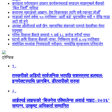
करदाता प्रोत्साहन उपहार कार्यक्रमलाई सघाउन माछापुच्छ्रे बैंकको
‘बिल जितौँ’ सुविधा
कतारमा सुहाङकाे आह्वान- देश विकासका लागि सबै एकजुट होऔँ
नाडाको स्वर्ण वर्षमा ५० प्रतिशत ‘अर्ली बर्ड’ छुटसहित भदौ ९ देखि नाडा
अटो शो हुने
अध्यक्ष ओलीलाई थाहै छैन, महासचिव शंकरको पत्रले देवाहीका मेयर
पदमुक्त
गरिमा विकास बैंकले कमायो १ अर्ब ६८ करोड रुपैयाँ नाफा
घट्यो कृषि विकास बैंकको नाफा, निष्क्रिय कर्जा ४.०७ प्रतिशत
संशोधित तथ्यांक नियमावली स्वीकृतः नामदेखि शुल्कसम्म परिमार्जन
ट्रेन्डिङ
१ .
तस्करीको अडियो सार्वजनिक भएपछि सशस्त्रमा हलचल:
इन्स्पेक्टरमाथि छानबिन, डीएसपीको सरुवा
२ .
आईएमई लाइफको ‘बिजनेस एक्सिलेन्स अवार्ड नाइट–२०२६’
सम्पन्न, उत्कृष्ट अभिकर्ता सम्मानित