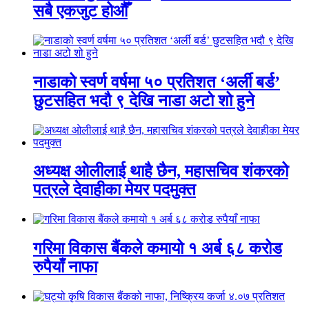
सबै एकजुट होऔँ
नाडाको स्वर्ण वर्षमा ५० प्रतिशत ‘अर्ली बर्ड’
छुटसहित भदौ ९ देखि नाडा अटो शो हुने
अध्यक्ष ओलीलाई थाहै छैन, महासचिव शंकरको
पत्रले देवाहीका मेयर पदमुक्त
गरिमा विकास बैंकले कमायो १ अर्ब ६८ करोड
रुपैयाँ नाफा