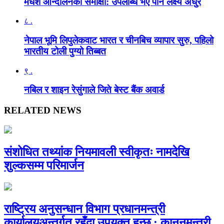
मधेश आन्दोलनको समीक्षा: उपलब्धि भए पनि लक्ष्य अधुरै
८ .
नेपाल भूमि लिपुलेकवाट भारत र चीनबिच व्यापार सुरु, पहिलो
भारतीय टोली पुग्यो तिब्बत
९ .
नबिल र शाइन रेसुंगाले जिते बेस्ट बैंक अवार्ड
RELATED NEWS
संशोधित तथ्यांक नियमावली स्वीकृतः नामदेखि
शुल्कसम्म परिमार्जन
राष्ट्रिय अनुसन्धान विभाग प्रधानमन्त्री
कार्यालयअन्तर्गत रहँदा उपयुक्त हुन्छ : कानूनमन्त्री