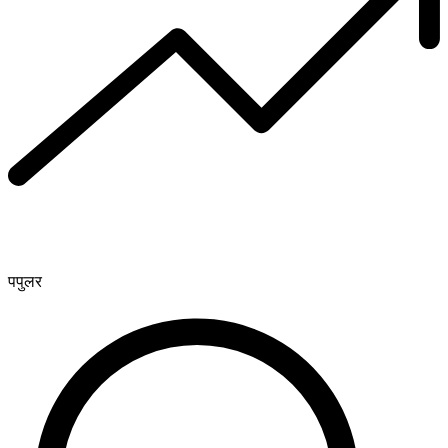
पपुलर