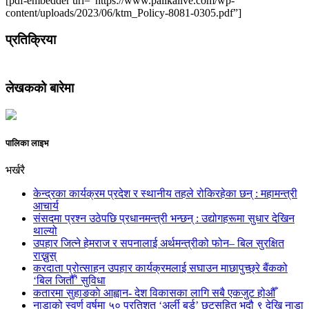
[pdf-embedder url=”https://www.palikalive.com/wp-
content/uploads/2023/06/ktm_Policy-8081-0305.pdf”]
प्रतिक्रिया
लेखकको बारेमा
पालिका लाइभ
भर्खरै
केन्द्रका कार्यक्रम प्रदेश र स्थानीय तहले रोकिरहेका छन् : महामन्त्री
आचार्य
संसदमा प्रश्न उठेपछि प्रधानमन्त्री भन्छन् : उद्योगहरूमा सुधार देखिन
थाल्यो
उपहार जित्ने हेमराज र सपनालाई अर्थमन्त्रीको फोन– बिल सुरक्षित
राख्नुस्
करदाता प्रोत्साहन उपहार कार्यक्रमलाई सघाउन माछापुच्छ्रे बैंकको
‘बिल जितौँ’ सुविधा
कतारमा सुहाङकाे आह्वान- देश विकासका लागि सबै एकजुट होऔँ
नाडाको स्वर्ण वर्षमा ५० प्रतिशत ‘अर्ली बर्ड’ छुटसहित भदौ ९ देखि नाडा