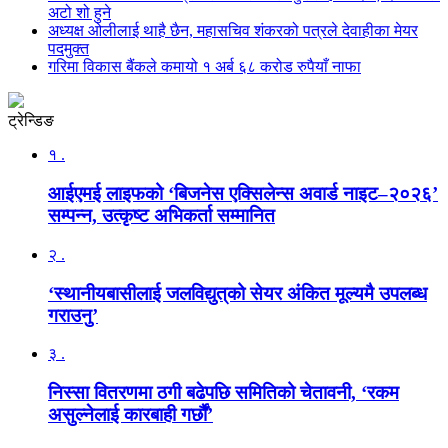
अटो शो हुने
अध्यक्ष ओलीलाई थाहै छैन, महासचिव शंकरको पत्रले देवाहीका मेयर
पदमुक्त
गरिमा विकास बैंकले कमायो १ अर्ब ६८ करोड रुपैयाँ नाफा
ट्रेन्डिङ
१ .
आईएमई लाइफको ‘बिजनेस एक्सिलेन्स अवार्ड नाइट–२०२६’
सम्पन्न, उत्कृष्ट अभिकर्ता सम्मानित
२ .
‘स्थानीयबासीलाई जलविद्युत्‌को सेयर अंकित मूल्यमै उपलब्ध
गराउनु’
३ .
निस्सा वितरणमा ठगी बढेपछि समितिको चेतावनी, ‘रकम
असुल्नेलाई कारबाही गर्छाैं’