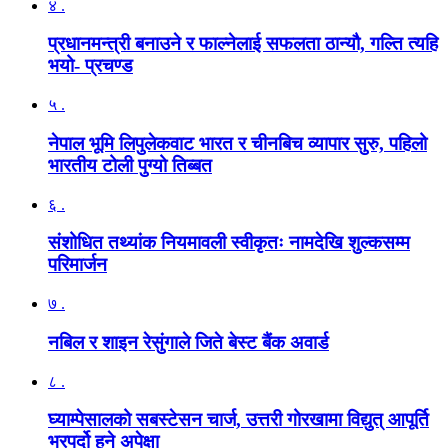
४ .
प्रधानमन्त्री बनाउने र फाल्नेलाई सफलता ठान्यौ, गल्ति त्यहि
भयो- प्रचण्ड
५ .
नेपाल भूमि लिपुलेकवाट भारत र चीनबिच व्यापार सुरु, पहिलो
भारतीय टोली पुग्यो तिब्बत
६ .
संशोधित तथ्यांक नियमावली स्वीकृतः नामदेखि शुल्कसम्म
परिमार्जन
७ .
नबिल र शाइन रेसुंगाले जिते बेस्ट बैंक अवार्ड
८ .
घ्याम्पेसालको सबस्टेसन चार्ज, उत्तरी गोरखामा विद्युत् आपूर्ति
भरपर्दो हुने अपेक्षा