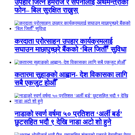
उपहार जित्ने हेमराज र सपनालाई अर्थमन्त्रीको
फोन– बिल सुरक्षित राख्नुस्
करदाता प्रोत्साहन उपहार कार्यक्रमलाई
सघाउन माछापुच्छ्रे बैंकको ‘बिल जितौँ’ सुविधा
कतारमा सुहाङकाे आह्वान- देश विकासका लागि
सबै एकजुट होऔँ
नाडाको स्वर्ण वर्षमा ५० प्रतिशत ‘अर्ली बर्ड’
छुटसहित भदौ ९ देखि नाडा अटो शो हुने