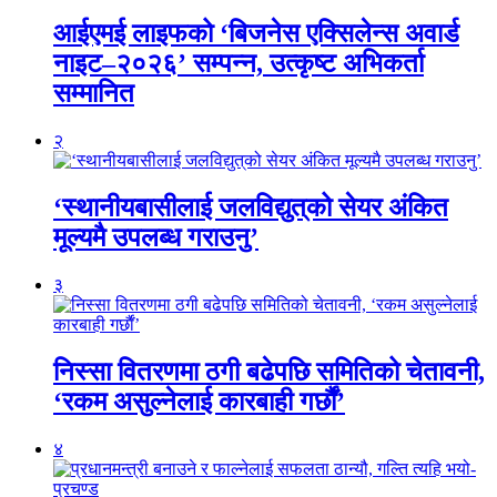
आईएमई लाइफको ‘बिजनेस एक्सिलेन्स अवार्ड
नाइट–२०२६’ सम्पन्न, उत्कृष्ट अभिकर्ता
सम्मानित
२
‘स्थानीयबासीलाई जलविद्युत्‌को सेयर अंकित
मूल्यमै उपलब्ध गराउनु’
३
निस्सा वितरणमा ठगी बढेपछि समितिको चेतावनी,
‘रकम असुल्नेलाई कारबाही गर्छाैं’
४