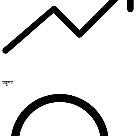
पपुलर