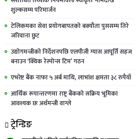
संशोधित तथ्यांक नियमावली स्वीकृतः नामदेखि
शुल्कसम्म परिमार्जन
टेलिकमका सेवा प्रयोगबापतको बक्यौता पुससम्म तिरे
जरिवाना छुट
उद्योगमन्त्रीको निर्देशनपछि एलपीजी ग्यास आपूर्ति सहज
बनाउन ‘क्विक रेस्पोन्स टिम’ गठन
एभरेष्ट बैंक नाफा ५ अर्ब माथि, लाभांश क्षमता ३८ रुपैयाँ
आर्थिक रूपान्तरणमा राष्ट्र बैंकको सक्रिय भूमिका
आवश्यक छः अर्थमन्त्री वाग्ले
ट्रेन्डिङ