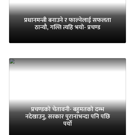
प्रधानमन्त्री बनाउने र फाल्नेलाई सफलता
ठान्यौ, गल्ति त्यहि भयो- प्रचण्ड
प्रचण्डको चेतावनी- बहुमतको दम्भ
नदेखाउनु, सरकार पुरानाभन्दा पनि पछि
पर्यो