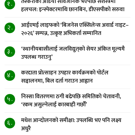
तस्करीको अडियो सार्वजनिक भएपछि सशस्त्रमा
१ .
हलचल: इन्स्पेक्टरमाथि छानबिन, डीएसपीको सरुवा
आईएमई लाइफको ‘बिजनेस एक्सिलेन्स अवार्ड नाइट–
२ .
२०२६’ सम्पन्न, उत्कृष्ट अभिकर्ता सम्मानित
‘स्थानीयबासीलाई जलविद्युत्‌को सेयर अंकित मूल्यमै
३ .
उपलब्ध गराउनु’
करदाता प्रोत्साहन उपहार कार्यक्रमको पोर्टल
४ .
सञ्चालनमा, बिल दर्ता गराउन आह्वान
निस्सा वितरणमा ठगी बढेपछि समितिको चेतावनी,
५ .
‘रकम असुल्नेलाई कारबाही गर्छाैं’
मधेश आन्दोलनको समीक्षा: उपलब्धि भए पनि लक्ष्य
६ .
अधुरै