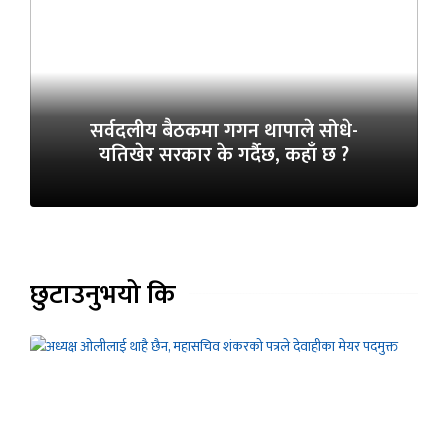
सर्वदलीय बैठकमा गगन थापाले सोधे-
यतिखेर सरकार के गर्दैछ, कहाँ छ ?
छुटाउनुभयो कि