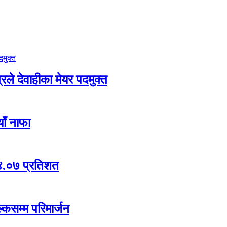
ले देवाहीका मेयर पदमुक्त
ाँ नाफा
ा ४.०७ प्रतिशत
्कसम्म परिमार्जन