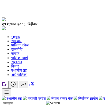
२१ श्रावण २०८३, बिहीबार
गृहपृष्ठ
समाचार
पालिका खाेज
राजनीति
समाज
पालिका बार्ता
सुशासन
विचार
स्थानीय तह
अर्थ पालिका
स्थानीय तह
गण्डकी प्रदेश
नेपाल राष्ट्र बैंक
निर्वाचन आयोग
र