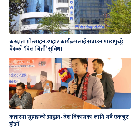
करदाता प्रोत्साहन उपहार कार्यक्रमलाई सघाउन माछापुच्छ्रे
बैंकको ‘बिल जितौँ’ सुविधा
कतारमा सुहाङकाे आह्वान- देश विकासका लागि सबै एकजुट
होऔँ