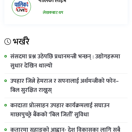
पालिका लाइभ
लेखकबाट थप
भर्खरै
संसदमा प्रश्न उठेपछि प्रधानमन्त्री भन्छन् : उद्योगहरूमा
सुधार देखिन थाल्यो
उपहार जित्ने हेमराज र सपनालाई अर्थमन्त्रीको फोन–
बिल सुरक्षित राख्नुस्
करदाता प्रोत्साहन उपहार कार्यक्रमलाई सघाउन
माछापुच्छ्रे बैंकको ‘बिल जितौँ’ सुविधा
कतारमा सुहाङकाे आह्वान- देश विकासका लागि सबै