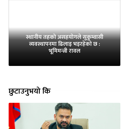
स्थानीय तहको असहयोगले सुकुम्वासी
व्यवस्थापनमा ढिलाइ भइरहेकाे छ :
भूमिमन्त्री रावल
छुटाउनुभयो कि