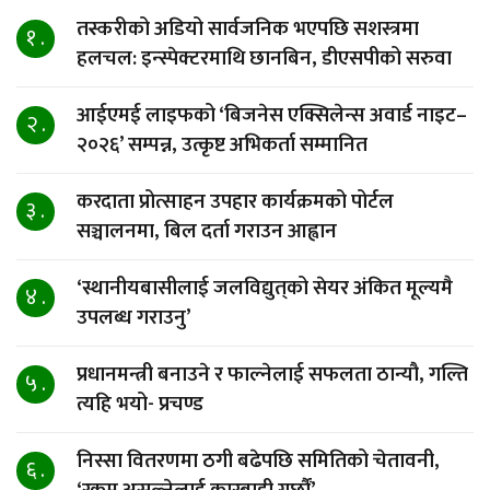
तस्करीको अडियो सार्वजनिक भएपछि सशस्त्रमा
१ .
हलचल: इन्स्पेक्टरमाथि छानबिन, डीएसपीको सरुवा
आईएमई लाइफको ‘बिजनेस एक्सिलेन्स अवार्ड नाइट–
२ .
२०२६’ सम्पन्न, उत्कृष्ट अभिकर्ता सम्मानित
करदाता प्रोत्साहन उपहार कार्यक्रमको पोर्टल
३ .
सञ्चालनमा, बिल दर्ता गराउन आह्वान
‘स्थानीयबासीलाई जलविद्युत्‌को सेयर अंकित मूल्यमै
४ .
उपलब्ध गराउनु’
प्रधानमन्त्री बनाउने र फाल्नेलाई सफलता ठान्यौ, गल्ति
५ .
त्यहि भयो- प्रचण्ड
निस्सा वितरणमा ठगी बढेपछि समितिको चेतावनी,
६ .