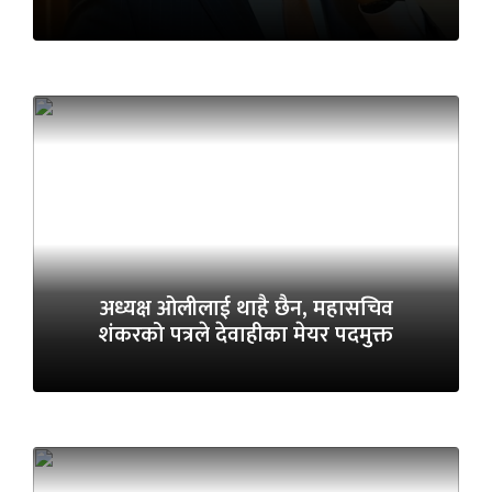
अध्यक्ष ओलीलाई थाहै छैन, महासचिव
शंकरको पत्रले देवाहीका मेयर पदमुक्त