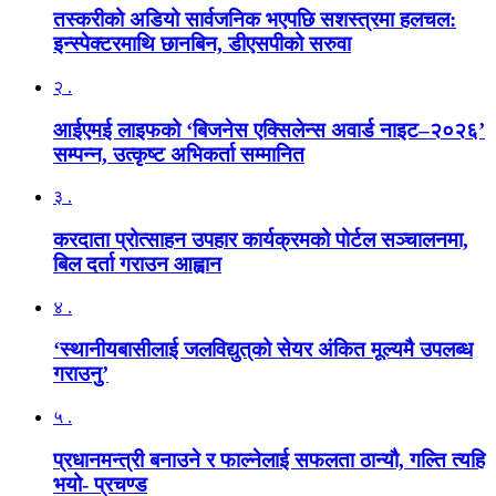
तस्करीको अडियो सार्वजनिक भएपछि सशस्त्रमा हलचल:
इन्स्पेक्टरमाथि छानबिन, डीएसपीको सरुवा
२ .
आईएमई लाइफको ‘बिजनेस एक्सिलेन्स अवार्ड नाइट–२०२६’
सम्पन्न, उत्कृष्ट अभिकर्ता सम्मानित
३ .
करदाता प्रोत्साहन उपहार कार्यक्रमको पोर्टल सञ्चालनमा,
बिल दर्ता गराउन आह्वान
४ .
‘स्थानीयबासीलाई जलविद्युत्‌को सेयर अंकित मूल्यमै उपलब्ध
गराउनु’
५ .
प्रधानमन्त्री बनाउने र फाल्नेलाई सफलता ठान्यौ, गल्ति त्यहि
भयो- प्रचण्ड