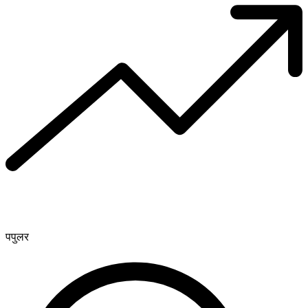
पपुलर