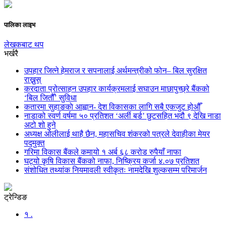
पालिका लाइभ
लेखकबाट थप
भर्खरै
उपहार जित्ने हेमराज र सपनालाई अर्थमन्त्रीको फोन– बिल सुरक्षित
राख्नुस्
करदाता प्रोत्साहन उपहार कार्यक्रमलाई सघाउन माछापुच्छ्रे बैंकको
‘बिल जितौँ’ सुविधा
कतारमा सुहाङकाे आह्वान- देश विकासका लागि सबै एकजुट होऔँ
नाडाको स्वर्ण वर्षमा ५० प्रतिशत ‘अर्ली बर्ड’ छुटसहित भदौ ९ देखि नाडा
अटो शो हुने
अध्यक्ष ओलीलाई थाहै छैन, महासचिव शंकरको पत्रले देवाहीका मेयर
पदमुक्त
गरिमा विकास बैंकले कमायो १ अर्ब ६८ करोड रुपैयाँ नाफा
घट्यो कृषि विकास बैंकको नाफा, निष्क्रिय कर्जा ४.०७ प्रतिशत
संशोधित तथ्यांक नियमावली स्वीकृतः नामदेखि शुल्कसम्म परिमार्जन
ट्रेन्डिङ
१ .