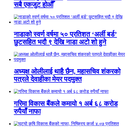
सबै एकजुट होऔँ
नाडाको स्वर्ण वर्षमा ५० प्रतिशत ‘अर्ली बर्ड’
छुटसहित भदौ ९ देखि नाडा अटो शो हुने
अध्यक्ष ओलीलाई थाहै छैन, महासचिव शंकरको
पत्रले देवाहीका मेयर पदमुक्त
गरिमा विकास बैंकले कमायो १ अर्ब ६८ करोड
रुपैयाँ नाफा