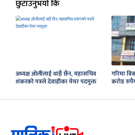
छुटाउनुभयो कि
अध्यक्ष ओलीलाई थाहै छैन, महासचिव
गरिमा विक
शंकरको पत्रले देवाहीका मेयर पदमुक्त
करोड रुपैय