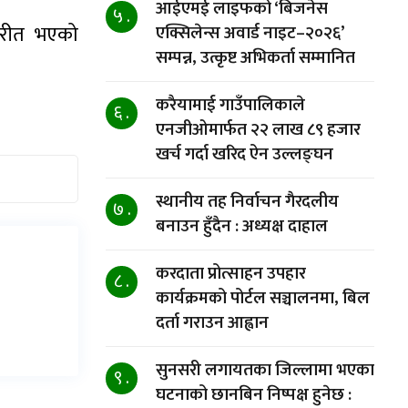
आईएमई लाइफको ‘बिजनेस
५ .
िपरीत भएको
एक्सिलेन्स अवार्ड नाइट–२०२६’
सम्पन्न, उत्कृष्ट अभिकर्ता सम्मानित
करैयामाई गाउँपालिकाले
६ .
एनजीओमार्फत २२ लाख ८९ हजार
खर्च गर्दा खरिद ऐन उल्लङ्घन
स्थानीय तह निर्वाचन गैरदलीय
७ .
बनाउन हुँदैन : अध्यक्ष दाहाल
करदाता प्रोत्साहन उपहार
८ .
कार्यक्रमको पोर्टल सञ्चालनमा, बिल
दर्ता गराउन आह्वान
सुनसरी लगायतका जिल्लामा भएका
९ .
घटनाको छानबिन निष्पक्ष हुनेछ :