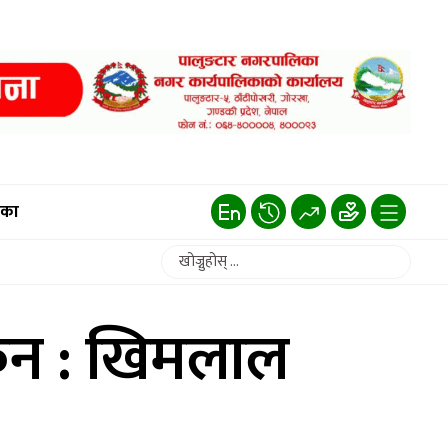
िका
ेन : खिमलाल