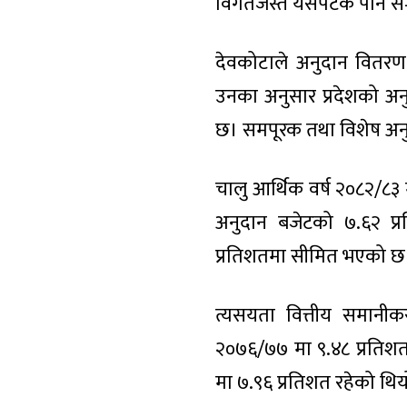
विगतजस्तै यसपटक पनि स–स
देवकोटाले अनुदान वितरण
उनका अनुसार प्रदेशको अनु
छ। समपूरक तथा विशेष अन
चालु आर्थिक वर्ष २०८२/८
अनुदान बजेटको ७.६२ प्
प्रतिशतमा सीमित भएको छ।
त्यसयता वित्तीय समानीक
२०७६/७७ मा ९.४८ प्रतिशत
मा ७.९६ प्रतिशत रहेको थि