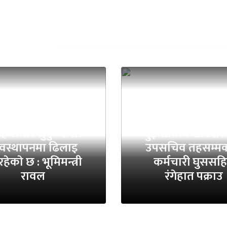
स्थानीय तहको
योगले सुकुम्वासी
दुई सातामै खरिदार
यवस्थापनमा ढिलाइ
उपसचिव तहसम्मक
हेकाे छ : भूमिमन्त्री
कर्मचारी घुससह
रावल
रंगेहात पक्राउ