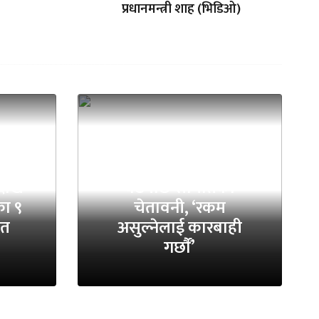
प्रधानमन्त्री शाह (भिडिओ)
निस्सा वितरणमा ठगी
देखि
बढेपछि समितिको
ा ९
चेतावनी, ‘रकम
ित
असुल्नेलाई कारबाही
गर्छाैं’