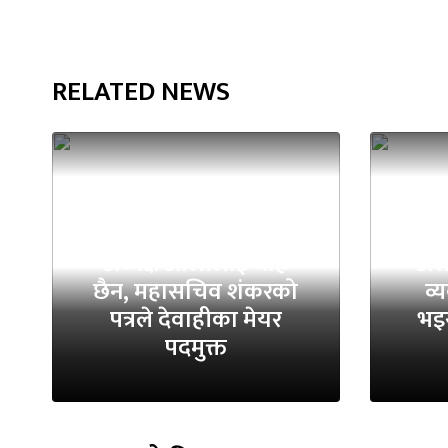
RELATED NEWS
अध्यक्ष ओलीलाई थाहै
असह
छैन, महासचिव शंकरको
व्
पत्रले देवाहीका मेयर
भइर
पदमुक्त