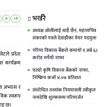
भर्खरै
A
+A
अध्यक्ष ओलीलाई थाहै छैन, महासचिव
शंकरको पत्रले देवाहीका मेयर पदमुक्त
गरिमा विकास बैंकले कमायो १ अर्ब ६८
टले प्रदेश
करोड रुपैयाँ नाफा
 कार्यक्रम
घट्यो कृषि विकास बैंकको नाफा,
निष्क्रिय कर्जा ४.०७ प्रतिशत
िय अभ्यास र
संशोधित तथ्यांक नियमावली स्वीकृतः
तविक स्वरूप
नामदेखि शुल्कसम्म परिमार्जन
नाइ छ।