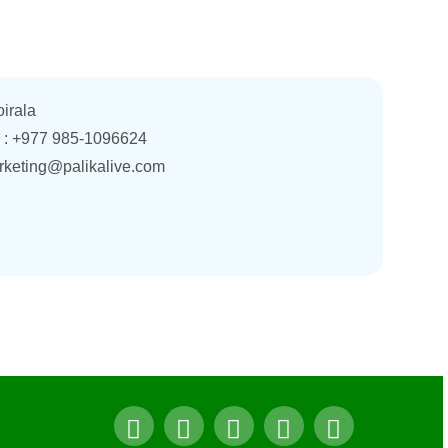
oirala
. : +977 985-1096624
rketing@palikalive.com