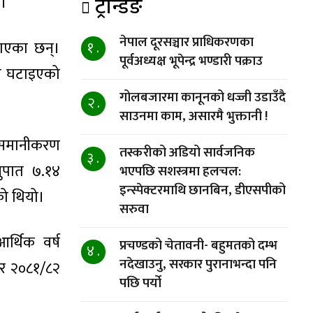
ट्रेन्डिङ
छ।
नेपाल दूरसञ्चार प्राधिकरणका
ताएका छन्।
१ .
पूर्वअध्यक्ष भूपेन्द्र भण्डारी पक्राउ
सा घटाइएको
गोलबजारमा कानूनको धज्जी उडाउँदै
।
२ .
साउनमा काम, असारमै भुक्तानी !
ल समानीकरण
तस्करीको अडियो सार्वजनिक
३ .
ुपात ७.१४
भएपछि सशस्त्रमा हलचल:
इन्स्पेक्टरमाथि छानबिन, डीएसपीको
को थियो।
सरुवा
र्थिक वर्ष
प्रचण्डको चेतावनी- बहुमतको दम्भ
४ .
नदेखाउनु, सरकार पुरानाभन्दा पनि
 र २०८१/८२
पछि पर्यो