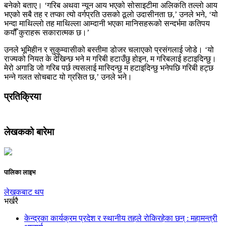
बनेको बताए। ‘गरिब अथवा न्यून आय भएको सोसाइटीमा अलिकति तल्लो आय
भएको सबै तह र तप्का त्यो वर्गप्रति उसको ठूलो उदासीनता छ,’ उनले भने, ‘यो
भन्दा माथिल्लो तह माथिल्ला आम्दानी भएका मानिसहरूको सन्दर्भमा कतिपय
कयौँ कुराहरू सकारात्मक छ।’
उनले भूमिहीन र सुकुम्वासीको बस्तीमा डोजर चलाएको प्रसंगलाई जोडे। ‘यो
राज्यको नियत के देखिन्छ भने म गरिबी हटाउँछु होइन, म गरिबलाई हटाइदिन्छु।
मेरो अगाडि जो गरिब पर्छ त्यसलाई मास्दिन्छु म हटाइदिन्छु भनेपछि गरिबी हट्छ
भन्ने गलत सोचबाट यो ग्रसित छ,’ उनले भने।
प्रतिक्रिया
लेखकको बारेमा
पालिका लाइभ
लेखकबाट थप
भर्खरै
केन्द्रका कार्यक्रम प्रदेश र स्थानीय तहले रोकिरहेका छन् : महामन्त्री