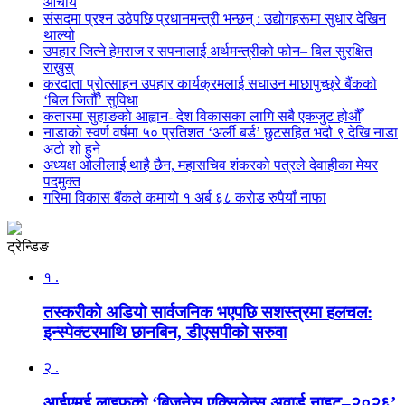
आचार्य
संसदमा प्रश्न उठेपछि प्रधानमन्त्री भन्छन् : उद्योगहरूमा सुधार देखिन
थाल्यो
उपहार जित्ने हेमराज र सपनालाई अर्थमन्त्रीको फोन– बिल सुरक्षित
राख्नुस्
करदाता प्रोत्साहन उपहार कार्यक्रमलाई सघाउन माछापुच्छ्रे बैंकको
‘बिल जितौँ’ सुविधा
कतारमा सुहाङकाे आह्वान- देश विकासका लागि सबै एकजुट होऔँ
नाडाको स्वर्ण वर्षमा ५० प्रतिशत ‘अर्ली बर्ड’ छुटसहित भदौ ९ देखि नाडा
अटो शो हुने
अध्यक्ष ओलीलाई थाहै छैन, महासचिव शंकरको पत्रले देवाहीका मेयर
पदमुक्त
गरिमा विकास बैंकले कमायो १ अर्ब ६८ करोड रुपैयाँ नाफा
ट्रेन्डिङ
१ .
तस्करीको अडियो सार्वजनिक भएपछि सशस्त्रमा हलचल:
इन्स्पेक्टरमाथि छानबिन, डीएसपीको सरुवा
२ .
आईएमई लाइफको ‘बिजनेस एक्सिलेन्स अवार्ड नाइट–२०२६’