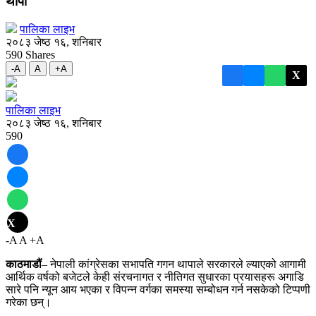
थापा
पालिका लाइभ
२०८३ जेष्ठ १६, शनिबार
590
Shares
-A
A
+A
X
पालिका लाइभ
२०८३ जेष्ठ १६, शनिबार
590
X
-A
A
+A
काठमाडौं
– नेपाली कांग्रेसका सभापति गगन थापाले सरकारले ल्याएको आगामी
आर्थिक वर्षको बजेटले केही संरचनागत र नीतिगत सुधारका प्रयासहरू अगाडि
सारे पनि न्यून आय भएका र विपन्न वर्गका समस्या सम्बोधन गर्न नसकेको टिप्पणी
गरेका छन्।