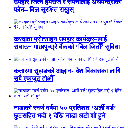
उपहार जित्ने हेमराज र सपनालाई अर्थमन्त्रीको
फोन– बिल सुरक्षित राख्नुस्
करदाता प्रोत्साहन उपहार कार्यक्रमलाई
सघाउन माछापुच्छ्रे बैंकको ‘बिल जितौँ’ सुविधा
कतारमा सुहाङकाे आह्वान- देश विकासका लागि
सबै एकजुट होऔँ
नाडाको स्वर्ण वर्षमा ५० प्रतिशत ‘अर्ली बर्ड’
छुटसहित भदौ ९ देखि नाडा अटो शो हुने