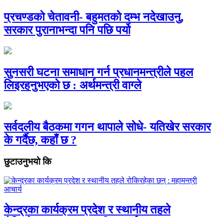
प्रचण्डको चेतावनी- बहुमतको दम्भ नदेखाउनु,
सरकार पुरानाभन्दा पनि पछि पर्यो
सुनसरी घटना समाधान गर्न प्रधानमन्त्रीले पहल
लिइरहनुभएको छ : अर्थमन्त्री वाग्ले
सर्वदलीय बैठकमा गगन थापाले सोधे- यतिखेर सरकार
के गर्दैछ, कहाँ छ ?
छुटाउनुभयो कि
केन्द्रका कार्यक्रम प्रदेश र स्थानीय तहले