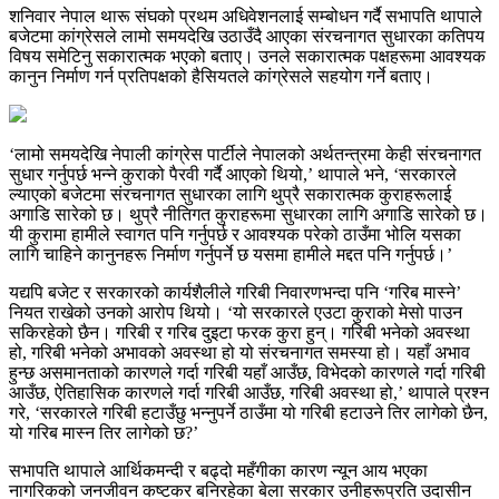
शनिवार नेपाल थारू संघको प्रथम अधिवेशनलाई सम्बोधन गर्दै सभापति थापाले
बजेटमा कांग्रेसले लामो समयदेखि उठाउँदै आएका संरचनागत सुधारका कतिपय
विषय समेटिनु सकारात्मक भएको बताए। उनले सकारात्मक पक्षहरूमा आवश्यक
कानुन निर्माण गर्न प्रतिपक्षको हैसियतले कांग्रेसले सहयोग गर्ने बताए।
‘लामो समयदेखि नेपाली कांग्रेस पार्टीले नेपालको अर्थतन्त्रमा केही संरचनागत
सुधार गर्नुपर्छ भन्ने कुराको पैरवी गर्दै आएको थियो,’ थापाले भने, ‘सरकारले
ल्याएको बजेटमा संरचनागत सुधारका लागि थुप्रै सकारात्मक कुराहरूलाई
अगाडि सारेको छ। थुप्रै नीतिगत कुराहरूमा सुधारका लागि अगाडि सारेको छ।
यी कुरामा हामीले स्वागत पनि गर्नुपर्छ र आवश्यक परेको ठाउँमा भोलि यसका
लागि चाहिने कानुनहरू निर्माण गर्नुपर्ने छ यसमा हामीले मद्दत पनि गर्नुपर्छ।’
यद्यपि बजेट र सरकारको कार्यशैलीले गरिबी निवारणभन्दा पनि ‘गरिब मास्ने’
नियत राखेको उनको आरोप थियो। ‘यो सरकारले एउटा कुराको मेसो पाउन
सकिरहेको छैन। गरिबी र गरिब दुइटा फरक कुरा हुन्। गरिबी भनेको अवस्था
हो, गरिबी भनेको अभावको अवस्था हो यो संरचनागत समस्या हो। यहाँ अभाव
हुन्छ असमानताको कारणले गर्दा गरिबी यहाँ आउँछ, विभेदको कारणले गर्दा गरिबी
आउँछ, ऐतिहासिक कारणले गर्दा गरिबी आउँछ, गरिबी अवस्था हो,’ थापाले प्रश्न
गरे, ‘सरकारले गरिबी हटाउँछु भन्नुपर्ने ठाउँमा यो गरिबी हटाउने तिर लागेको छैन,
यो गरिब मास्न तिर लागेको छ?’
सभापति थापाले आर्थिकमन्दी र बढ्दो महँगीका कारण न्यून आय भएका
नागरिकको जनजीवन कष्टकर बनिरहेका बेला सरकार उनीहरूप्रति उदासीन