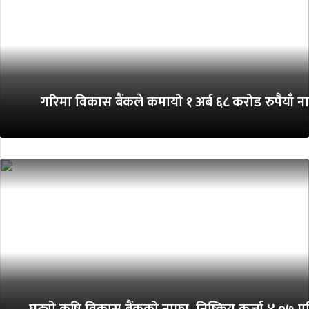
गरिमा विकास बैंकले कमायो १ अर्ब ६८ करोड रुपैयाँ न
घट्यो कृषि विकास बैंकको नाफा, निष्क्रिय कर्जा ४.०७ प