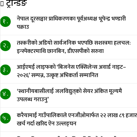
ट्रेन्डिङ
नेपाल दूरसञ्चार प्राधिकरणका पूर्वअध्यक्ष भूपेन्द्र भण्डारी
१ .
पक्राउ
तस्करीको अडियो सार्वजनिक भएपछि सशस्त्रमा हलचल:
२ .
इन्स्पेक्टरमाथि छानबिन, डीएसपीको सरुवा
आईएमई लाइफको ‘बिजनेस एक्सिलेन्स अवार्ड नाइट–
३ .
२०२६’ सम्पन्न, उत्कृष्ट अभिकर्ता सम्मानित
‘स्थानीयबासीलाई जलविद्युत्‌को सेयर अंकित मूल्यमै
४ .
उपलब्ध गराउनु’
करैयामाई गाउँपालिकाले एनजीओमार्फत २२ लाख ८९ हजार
५ .
खर्च गर्दा खरिद ऐन उल्लङ्घन