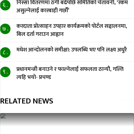
निस्सा वितरणमा ठगी बढेपछि समितिको चेतावनी, ‘रकम
६ .
असुल्नेलाई कारबाही गर्छाैं’
करदाता प्रोत्साहन उपहार कार्यक्रमको पोर्टल सञ्चालनमा,
७ .
बिल दर्ता गराउन आह्वान
मधेश आन्दोलनको समीक्षा: उपलब्धि भए पनि लक्ष्य अधुरै
८ .
प्रधानमन्त्री बनाउने र फाल्नेलाई सफलता ठान्यौ, गल्ति
९ .
त्यहि भयो- प्रचण्ड
RELATED NEWS