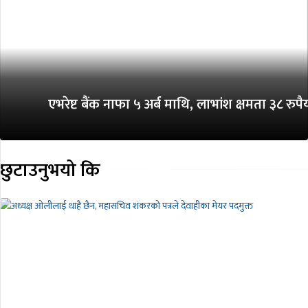
एभरेष्ट बैंक नाफा ५ अर्ब माथि, लाभांश क्षमता ३८ रुपैय
छुटाउनुभयो कि