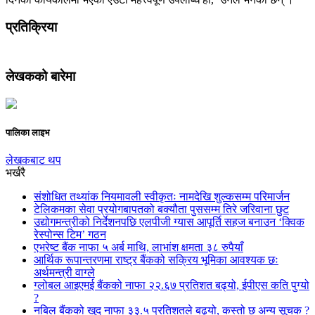
प्रतिक्रिया
लेखकको बारेमा
पालिका लाइभ
लेखकबाट थप
भर्खरै
संशोधित तथ्यांक नियमावली स्वीकृतः नामदेखि शुल्कसम्म परिमार्जन
टेलिकमका सेवा प्रयोगबापतको बक्यौता पुससम्म तिरे जरिवाना छुट
उद्योगमन्त्रीको निर्देशनपछि एलपीजी ग्यास आपूर्ति सहज बनाउन ‘क्विक
रेस्पोन्स टिम’ गठन
एभरेष्ट बैंक नाफा ५ अर्ब माथि, लाभांश क्षमता ३८ रुपैयाँ
आर्थिक रूपान्तरणमा राष्ट्र बैंकको सक्रिय भूमिका आवश्यक छः
अर्थमन्त्री वाग्ले
ग्लोबल आइएमई बैंकको नाफा २२.६७ प्रतिशत बढ्यो, ईपीएस कति पुग्यो
?
नबिल बैंकको खुद नाफा ३३.५ प्रतिशतले बढ्यो, कस्तो छ अन्य सूचक ?