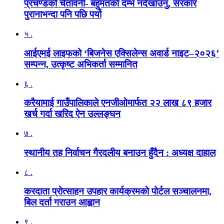
प्रचण्डको चेतावनी- बहुमतको दम्भ नदेखाउनु, सरकार
पुरानाभन्दा पनि पछि पर्यो
५ .
आईएमई लाइफको ‘बिजनेस एक्सिलेन्स अवार्ड नाइट–२०२६’
सम्पन्न, उत्कृष्ट अभिकर्ता सम्मानित
६ .
करैयामाई गाउँपालिकाले एनजीओमार्फत २२ लाख ८९ हजार
खर्च गर्दा खरिद ऐन उल्लङ्घन
७ .
स्थानीय तह निर्वाचन गैरदलीय बनाउन हुँदैन : अध्यक्ष दाहाल
८ .
करदाता प्रोत्साहन उपहार कार्यक्रमको पोर्टल सञ्चालनमा,
बिल दर्ता गराउन आह्वान
९ .