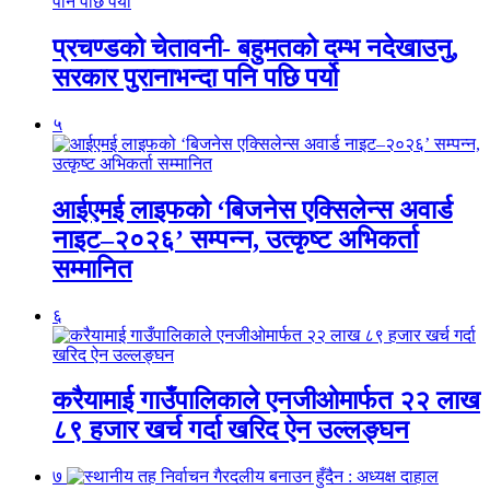
प्रचण्डको चेतावनी- बहुमतको दम्भ नदेखाउनु,
सरकार पुरानाभन्दा पनि पछि पर्यो
५
आईएमई लाइफको ‘बिजनेस एक्सिलेन्स अवार्ड
नाइट–२०२६’ सम्पन्न, उत्कृष्ट अभिकर्ता
सम्मानित
६
करैयामाई गाउँपालिकाले एनजीओमार्फत २२ लाख
८९ हजार खर्च गर्दा खरिद ऐन उल्लङ्घन
७