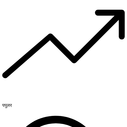
पपुलर