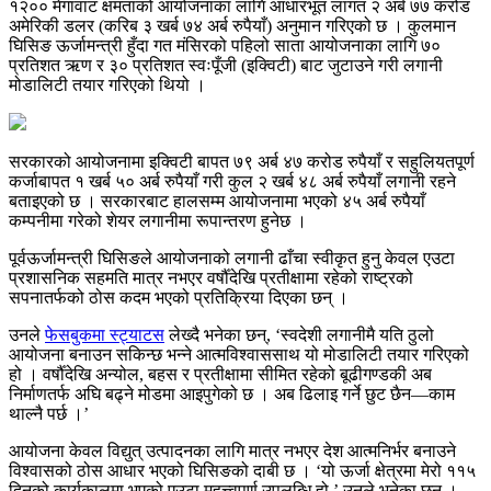
१२०० मेगावाट क्षमताको आयोजनाका लागि आधारभूत लागत २ अर्ब ७७ करोड
अमेरिकी डलर (करिब ३ खर्ब ७४ अर्ब रुपैयाँ) अनुमान गरिएको छ । कुलमान
घिसिङ ऊर्जामन्त्री हुँदा गत मंसिरको पहिलो साता आयोजनाका लागि ७०
प्रतिशत ऋण र ३० प्रतिशत स्वःपूँजी (इक्विटी) बाट जुटाउने गरी लगानी
मोडालिटी तयार गरिएको थियो ।
सरकारको आयोजनामा इक्विटी बापत ७९ अर्ब ४७ करोड रुपैयाँ र सहुलियतपूर्ण
कर्जाबापत १ खर्ब ५० अर्ब रुपैयाँ गरी कुल २ खर्ब ४८ अर्ब रुपैयाँ लगानी रहने
बताइएको छ । सरकारबाट हालसम्म आयोजनामा भएको ४५ अर्ब रुपैयाँ
कम्पनीमा गरेको शेयर लगानीमा रूपान्तरण हुनेछ ।
पूर्वऊर्जामन्त्री घिसिङले आयोजनाको लगानी ढाँचा स्वीकृत हुनु केवल एउटा
प्रशासनिक सहमति मात्र नभएर वर्षौँदेखि प्रतीक्षामा रहेको राष्ट्रको
सपनातर्फको ठोस कदम भएको प्रतिक्रिया दिएका छन् ।
उनले
फेसबुकमा स्ट्याटस
लेख्दै भनेका छन्, ‘स्वदेशी लगानीमै यति ठुलो
आयोजना बनाउन सकिन्छ भन्ने आत्मविश्वाससाथ यो मोडालिटी तयार गरिएको
हो । वर्षौँदेखि अन्योल, बहस र प्रतीक्षामा सीमित रहेको बूढीगण्डकी अब
निर्माणतर्फ अघि बढ्ने मोडमा आइपुगेको छ । अब ढिलाइ गर्ने छुट छैन—काम
थाल्नै पर्छ ।’
आयोजना केवल विद्युत् उत्पादनका लागि मात्र नभएर देश आत्मनिर्भर बनाउने
विश्वासको ठोस आधार भएको घिसिङको दाबी छ । ‘यो ऊर्जा क्षेत्रमा मेरो ११५
दिनको कार्यकालमा भएको एउटा महत्त्वपूर्ण उपलब्धि हो,’ उनले भनेका छन् ।