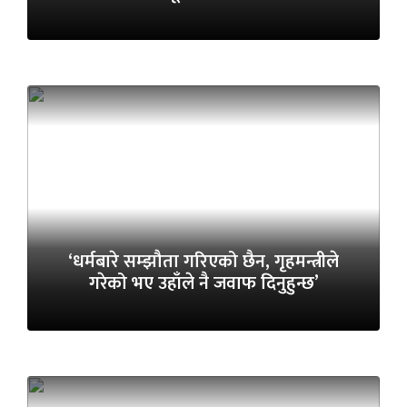
‘धर्मबारे सम्झौता गरिएको छैन, गृहमन्त्रीले
गरेको भए उहाँले नै जवाफ दिनुहुन्छ’