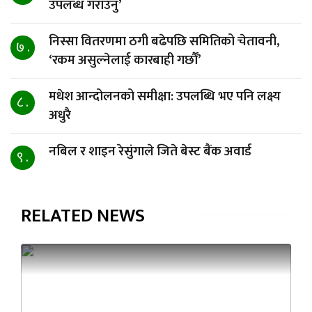
उपलब्ध गराउनु’
निस्सा वितरणमा ठगी बढेपछि समितिको चेतावनी,
७ .
‘रकम असुल्नेलाई कारबाही गर्छाैं’
मधेश आन्दोलनको समीक्षा: उपलब्धि भए पनि लक्ष्य
८ .
अधुरै
नबिल र शाइन रेसुंगाले जिते बेस्ट बैंक अवार्ड
९ .
RELATED NEWS