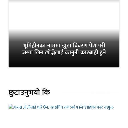
भूमिहीनका नाममा झुटा विवरण पेश गरी
जग्गा लिन खोज्नेलाई कानुनी कारबाही हुने
छुटाउनुभयो कि