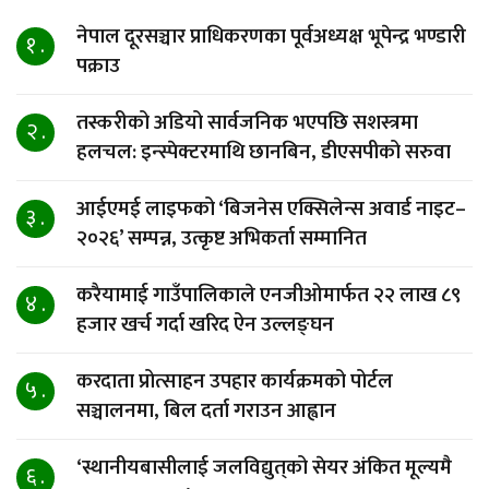
नेपाल दूरसञ्चार प्राधिकरणका पूर्वअध्यक्ष भूपेन्द्र भण्डारी
१ .
पक्राउ
तस्करीको अडियो सार्वजनिक भएपछि सशस्त्रमा
२ .
हलचल: इन्स्पेक्टरमाथि छानबिन, डीएसपीको सरुवा
आईएमई लाइफको ‘बिजनेस एक्सिलेन्स अवार्ड नाइट–
३ .
२०२६’ सम्पन्न, उत्कृष्ट अभिकर्ता सम्मानित
करैयामाई गाउँपालिकाले एनजीओमार्फत २२ लाख ८९
४ .
हजार खर्च गर्दा खरिद ऐन उल्लङ्घन
करदाता प्रोत्साहन उपहार कार्यक्रमको पोर्टल
५ .
सञ्चालनमा, बिल दर्ता गराउन आह्वान
‘स्थानीयबासीलाई जलविद्युत्‌को सेयर अंकित मूल्यमै
६ .