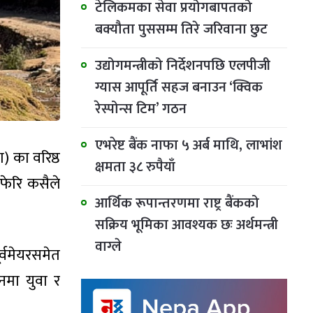
टेलिकमका सेवा प्रयोगबापतको
बक्यौता पुससम्म तिरे जरिवाना छुट
उद्योगमन्त्रीको निर्देशनपछि एलपीजी
ग्यास आपूर्ति सहज बनाउन ‘क्विक
रेस्पोन्स टिम’ गठन
एभरेष्ट बैंक नाफा ५ अर्ब माथि, लाभांश
ा) का वरिष्ठ
क्षमता ३८ रुपैयाँ
 फेरि कसैले
आर्थिक रूपान्तरणमा राष्ट्र बैंकको
सक्रिय भूमिका आवश्यक छः अर्थमन्त्री
वाग्ले
्वमेयरसमेत
नमा युवा र