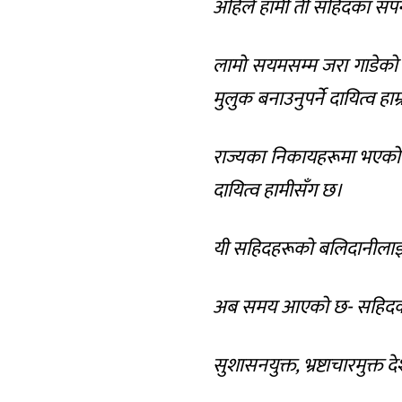
अहिले हामी ती सहिदका सपना 
लामो सयमसम्म जरा गाडेको भ्
मुलुक बनाउनुपर्ने दायित्व हाम
राज्यका निकायहरूमा भएको च
दायित्व हामीसँग छ।
यी सहिदहरूको बलिदानीलाई ब
अब समय आएको छ- सहिदका रगत
सुशासनयुक्त, भ्रष्टाचारमुक्त 