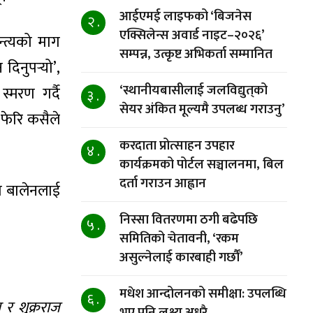
आईएमई लाइफको ‘बिजनेस
२ .
एक्सिलेन्स अवार्ड नाइट–२०२६’
्त्यको माग
सम्पन्न, उत्कृष्ट अभिकर्ता सम्मानित
िनुपर्‍यो’,
‘स्थानीयबासीलाई जलविद्युत्‌को
्मरण गर्दै
३ .
सेयर अंकित मूल्यमै उपलब्ध गराउनु’
 फेरि कसैले
करदाता प्रोत्साहन उपहार
४ .
कार्यक्रमको पोर्टल सञ्चालनमा, बिल
दर्ता गराउन आह्वान
का बालेनलाई
निस्सा वितरणमा ठगी बढेपछि
५ .
समितिको चेतावनी, ‘रकम
असुल्नेलाई कारबाही गर्छाैं’
मधेश आन्दोलनको समीक्षा: उपलब्धि
६ .
ा र शुक्रराज
भए पनि लक्ष्य अधुरै