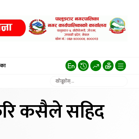
िका
ेरि कसैले सहिद