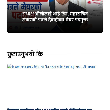
अध्यक्ष ओलीलाई थाहै छैन, महासचिव
शंकरको पत्रले देवाहीका मेयर पदमुक्त
छुटाउनुभयो कि