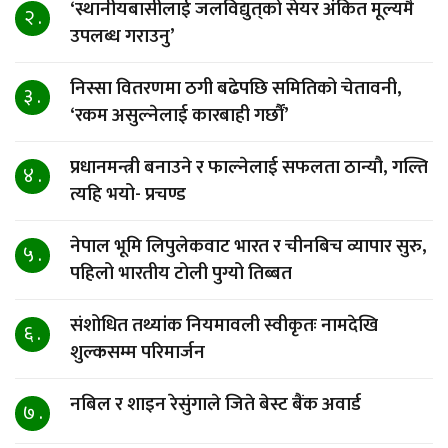
‘स्थानीयबासीलाई जलविद्युत्‌को सेयर अंकित मूल्यमै
२ .
उपलब्ध गराउनु’
निस्सा वितरणमा ठगी बढेपछि समितिको चेतावनी,
३ .
‘रकम असुल्नेलाई कारबाही गर्छाैं’
प्रधानमन्त्री बनाउने र फाल्नेलाई सफलता ठान्यौ, गल्ति
४ .
त्यहि भयो- प्रचण्ड
नेपाल भूमि लिपुलेकवाट भारत र चीनबिच व्यापार सुरु,
५ .
पहिलो भारतीय टोली पुग्यो तिब्बत
संशोधित तथ्यांक नियमावली स्वीकृतः नामदेखि
६ .
शुल्कसम्म परिमार्जन
नबिल र शाइन रेसुंगाले जिते बेस्ट बैंक अवार्ड
७ .