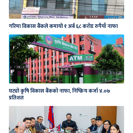
गरिमा विकास बैंकले कमायो १ अर्ब ६८ करोड रुपैयाँ नाफा
घट्यो कृषि विकास बैंकको नाफा, निष्क्रिय कर्जा ४.०७
प्रतिशत