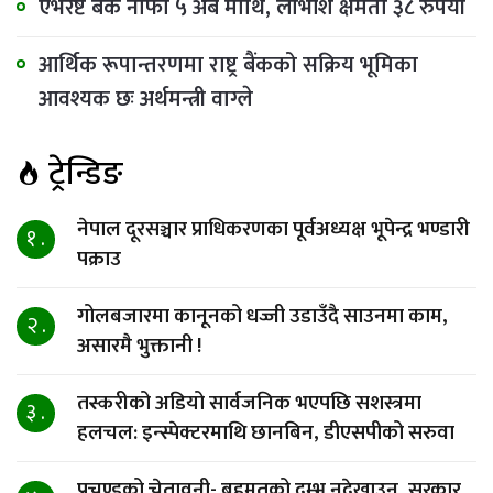
एभरेष्ट बैंक नाफा ५ अर्ब माथि, लाभांश क्षमता ३८ रुपैयाँ
आर्थिक रूपान्तरणमा राष्ट्र बैंकको सक्रिय भूमिका
आवश्यक छः अर्थमन्त्री वाग्ले
ट्रेन्डिङ
नेपाल दूरसञ्चार प्राधिकरणका पूर्वअध्यक्ष भूपेन्द्र भण्डारी
१ .
पक्राउ
गोलबजारमा कानूनको धज्जी उडाउँदै साउनमा काम,
२ .
असारमै भुक्तानी !
तस्करीको अडियो सार्वजनिक भएपछि सशस्त्रमा
३ .
हलचल: इन्स्पेक्टरमाथि छानबिन, डीएसपीको सरुवा
प्रचण्डको चेतावनी- बहुमतको दम्भ नदेखाउनु, सरकार