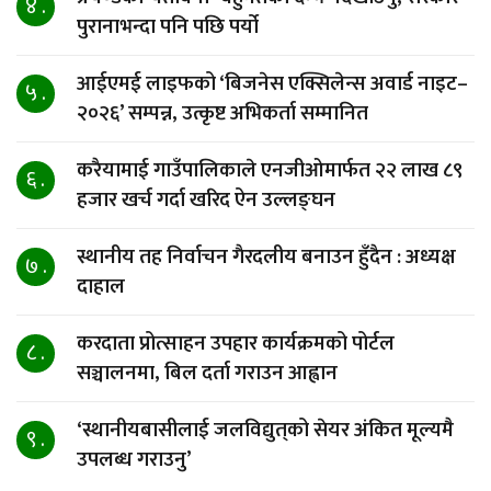
४ .
पुरानाभन्दा पनि पछि पर्यो
आईएमई लाइफको ‘बिजनेस एक्सिलेन्स अवार्ड नाइट–
५ .
२०२६’ सम्पन्न, उत्कृष्ट अभिकर्ता सम्मानित
करैयामाई गाउँपालिकाले एनजीओमार्फत २२ लाख ८९
६ .
हजार खर्च गर्दा खरिद ऐन उल्लङ्घन
स्थानीय तह निर्वाचन गैरदलीय बनाउन हुँदैन : अध्यक्ष
७ .
दाहाल
करदाता प्रोत्साहन उपहार कार्यक्रमको पोर्टल
८ .
सञ्चालनमा, बिल दर्ता गराउन आह्वान
‘स्थानीयबासीलाई जलविद्युत्‌को सेयर अंकित मूल्यमै
९ .
उपलब्ध गराउनु’