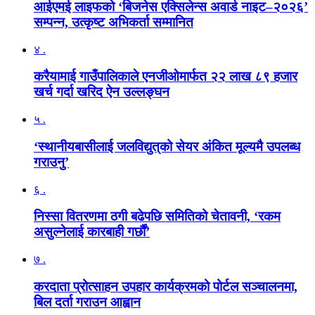
आईएमई लाइफको ‘बिजनेस एक्सिलेन्स अवार्ड नाइट–२०२६’
सम्पन्न, उत्कृष्ट अभिकर्ता सम्मानित
४ .
करैयामाई गाउँपालिकाले एनजीओमार्फत २२ लाख ८९ हजार
खर्च गर्दा खरिद ऐन उल्लङ्घन
५ .
‘स्थानीयबासीलाई जलविद्युत्‌को सेयर अंकित मूल्यमै उपलब्ध
गराउनु’
६ .
निस्सा वितरणमा ठगी बढेपछि समितिको चेतावनी, ‘रकम
असुल्नेलाई कारबाही गर्छाैं’
७ .
करदाता प्रोत्साहन उपहार कार्यक्रमको पोर्टल सञ्चालनमा,
बिल दर्ता गराउन आह्वान