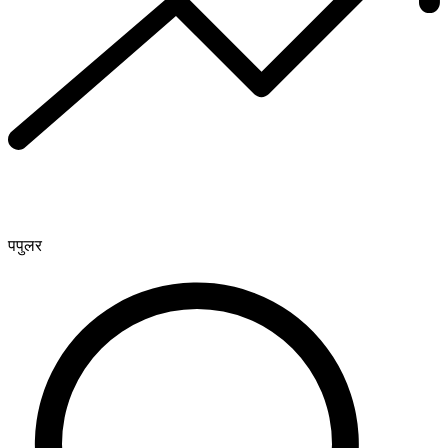
पपुलर