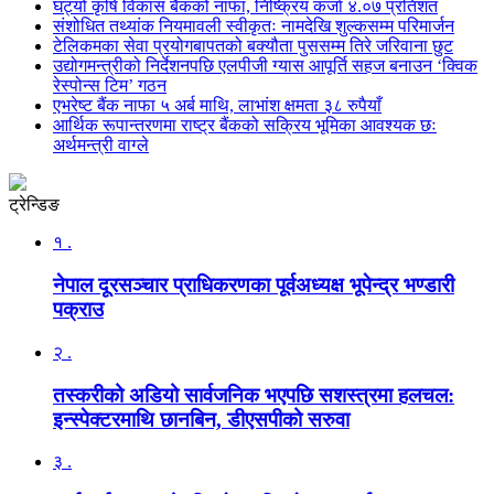
घट्यो कृषि विकास बैंकको नाफा, निष्क्रिय कर्जा ४.०७ प्रतिशत
संशोधित तथ्यांक नियमावली स्वीकृतः नामदेखि शुल्कसम्म परिमार्जन
टेलिकमका सेवा प्रयोगबापतको बक्यौता पुससम्म तिरे जरिवाना छुट
उद्योगमन्त्रीको निर्देशनपछि एलपीजी ग्यास आपूर्ति सहज बनाउन ‘क्विक
रेस्पोन्स टिम’ गठन
एभरेष्ट बैंक नाफा ५ अर्ब माथि, लाभांश क्षमता ३८ रुपैयाँ
आर्थिक रूपान्तरणमा राष्ट्र बैंकको सक्रिय भूमिका आवश्यक छः
अर्थमन्त्री वाग्ले
ट्रेन्डिङ
१ .
नेपाल दूरसञ्चार प्राधिकरणका पूर्वअध्यक्ष भूपेन्द्र भण्डारी
पक्राउ
२ .
तस्करीको अडियो सार्वजनिक भएपछि सशस्त्रमा हलचल:
इन्स्पेक्टरमाथि छानबिन, डीएसपीको सरुवा
३ .