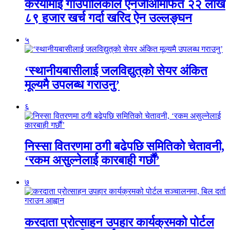
करैयामाई गाउँपालिकाले एनजीओमार्फत २२ लाख
८९ हजार खर्च गर्दा खरिद ऐन उल्लङ्घन
५
‘स्थानीयबासीलाई जलविद्युत्‌को सेयर अंकित
मूल्यमै उपलब्ध गराउनु’
६
निस्सा वितरणमा ठगी बढेपछि समितिको चेतावनी,
‘रकम असुल्नेलाई कारबाही गर्छाैं’
७
करदाता प्रोत्साहन उपहार कार्यक्रमको पोर्टल