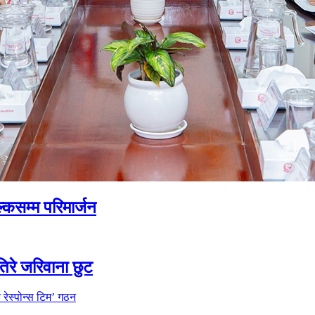
्कसम्म परिमार्जन
िरे जरिवाना छुट