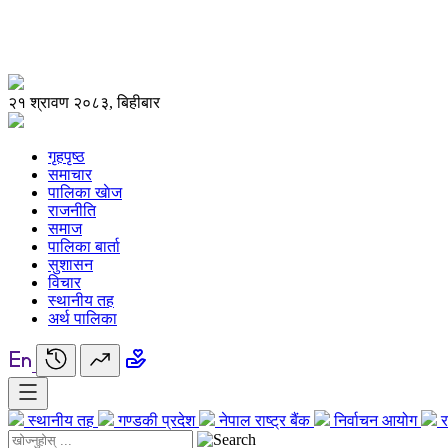
२१ श्रावण २०८३, बिहीबार
गृहपृष्ठ
समाचार
पालिका खाेज
राजनीति
समाज
पालिका बार्ता
सुशासन
विचार
स्थानीय तह
अर्थ पालिका
स्थानीय तह
गण्डकी प्रदेश
नेपाल राष्ट्र बैंक
निर्वाचन आयोग
र