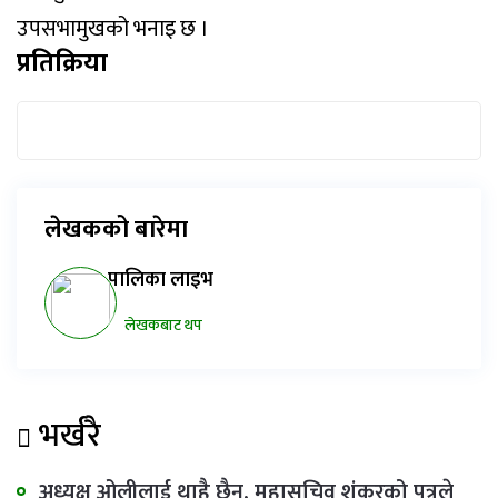
उपसभामुखको भनाइ छ ।
प्रतिक्रिया
लेखकको बारेमा
पालिका लाइभ
लेखकबाट थप
भर्खरै
अध्यक्ष ओलीलाई थाहै छैन, महासचिव शंकरको पत्रले