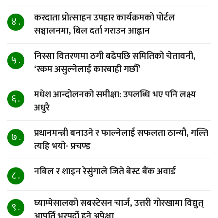
करदाता प्रोत्साहन उपहार कार्यक्रमको पोर्टल
४ .
सञ्चालनमा, बिल दर्ता गराउन आह्वान
निस्सा वितरणमा ठगी बढेपछि समितिको चेतावनी,
५ .
‘रकम असुल्नेलाई कारबाही गर्छाैं’
मधेश आन्दोलनको समीक्षा: उपलब्धि भए पनि लक्ष्य
६ .
अधुरै
प्रधानमन्त्री बनाउने र फाल्नेलाई सफलता ठान्यौ, गल्ति
७ .
त्यहि भयो- प्रचण्ड
नबिल र शाइन रेसुंगाले जिते बेस्ट बैंक अवार्ड
८ .
घ्याम्पेसालको सबस्टेसन चार्ज, उत्तरी गोरखामा विद्युत्
९ .
आपूर्ति भरपर्दो हुने अपेक्षा