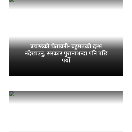
प्रचण्डको चेतावनी- बहुमतको दम्भ
नदेखाउनु, सरकार पुरानाभन्दा पनि पछि
पर्यो