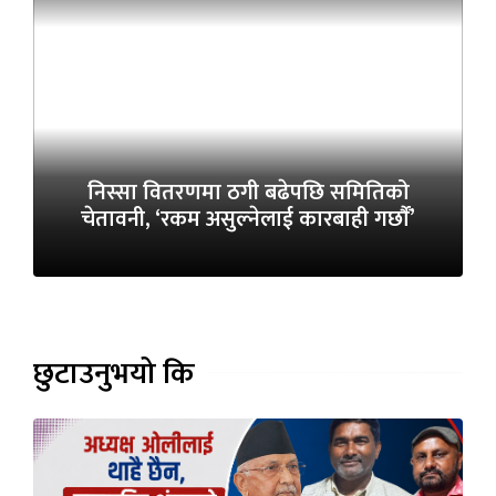
निस्सा वितरणमा ठगी बढेपछि समितिको
चेतावनी, ‘रकम असुल्नेलाई कारबाही गर्छाैं’
छुटाउनुभयो कि