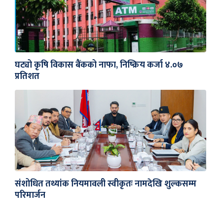
घट्यो कृषि विकास बैंकको नाफा, निष्क्रिय कर्जा ४.०७
प्रतिशत
संशोधित तथ्यांक नियमावली स्वीकृतः नामदेखि शुल्कसम्म
परिमार्जन