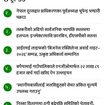
नेपाल दूरसञ्चार प्राधिकरणका पूर्वअध्यक्ष भूपेन्द्र भण्डारी
१ .
पक्राउ
तस्करीको अडियो सार्वजनिक भएपछि सशस्त्रमा
२ .
हलचल: इन्स्पेक्टरमाथि छानबिन, डीएसपीको सरुवा
आईएमई लाइफको ‘बिजनेस एक्सिलेन्स अवार्ड नाइट–
३ .
२०२६’ सम्पन्न, उत्कृष्ट अभिकर्ता सम्मानित
करैयामाई गाउँपालिकाले एनजीओमार्फत २२ लाख ८९
४ .
हजार खर्च गर्दा खरिद ऐन उल्लङ्घन
‘स्थानीयबासीलाई जलविद्युत्‌को सेयर अंकित मूल्यमै
५ .
उपलब्ध गराउनु’
निस्सा वितरणमा ठगी बढेपछि समितिको चेतावनी,