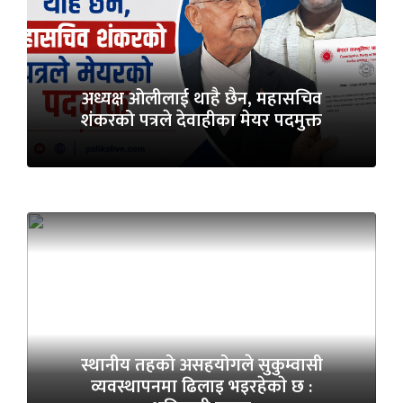
अध्यक्ष ओलीलाई थाहै छैन, महासचिव
शंकरको पत्रले देवाहीका मेयर पदमुक्त
स्थानीय तहको असहयोगले सुकुम्वासी
व्यवस्थापनमा ढिलाइ भइरहेकाे छ :