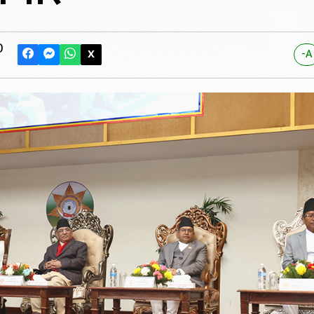
0
X
-A