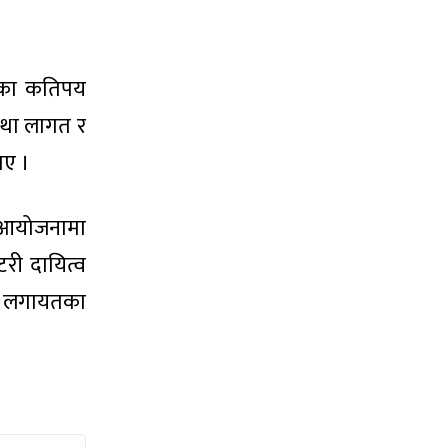
इएका कतिपय
 तथा लागत र
ाए ।
ा आयोजनामा
टरी दायित्व
ने लगायतका