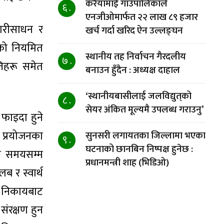
करैयामाई गाउँपालिकाले
६ .
एनजीओमार्फत २२ लाख ८९ हजार
वारीसाधन र
खर्च गर्दा खरिद ऐन उल्लङ्घन
ाको नियमित
स्थानीय तह निर्वाचन गैरदलीय
७ .
्तिहरू समेत
बनाउन हुँदैन : अध्यक्ष दाहाल
‘स्थानीयबासीलाई जलविद्युत्‌को
८ .
सेयर अंकित मूल्यमै उपलब्ध गराउनु’
 फाइदा हुने
क प्रयोजनका
सुनसरी लगायतका जिल्लामा भएका
९ .
घटनाको छानबिन निष्पक्ष हुनेछ :
मो समयसम्म
प्रधानमन्त्री शाह (भिडिओ)
लब र स्वार्थ
र निकायबाट
संरक्षण हुन