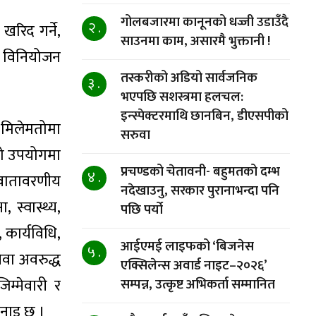
गोलबजारमा कानूनको धज्जी उडाउँदै
२ .
 खरिद गर्ने,
साउनमा काम, असारमै भुक्तानी !
ट विनियोजन
तस्करीको अडियो सार्वजनिक
३ .
भएपछि सशस्त्रमा हलचल:
इन्स्पेक्टरमाथि छानबिन, डीएसपीको
, मिलेमतोमा
सरुवा
नको उपयोगमा
प्रचण्डको चेतावनी- बहुमतको दम्भ
४ .
 वातावरणीय
नदेखाउनु, सरकार पुरानाभन्दा पनि
, स्वास्थ्य,
पछि पर्यो
 कार्यविधि,
आईएमई लाइफको ‘बिजनेस
५ .
ेवा अवरुद्ध
एक्सिलेन्स अवार्ड नाइट–२०२६’
म्मेवारी र
सम्पन्न, उत्कृष्ट अभिकर्ता सम्मानित
भनाइ छ ।