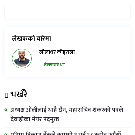
लेखकको बारेमा
लीलाधर काेइराला
लेखकबाट थप
भर्खरै
अध्यक्ष ओलीलाई थाहै छैन, महासचिव शंकरको पत्रले
देवाहीका मेयर पदमुक्त
गरिमा विकास बैंकले कमायो १ अर्ब ६८ करोड रुपैयाँ