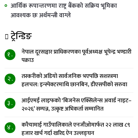
आर्थिक रूपान्तरणमा राष्ट्र बैंकको सक्रिय भूमिका
आवश्यक छः अर्थमन्त्री वाग्ले
ट्रेन्डिङ
नेपाल दूरसञ्चार प्राधिकरणका पूर्वअध्यक्ष भूपेन्द्र भण्डारी
१ .
पक्राउ
तस्करीको अडियो सार्वजनिक भएपछि सशस्त्रमा
२ .
हलचल: इन्स्पेक्टरमाथि छानबिन, डीएसपीको सरुवा
आईएमई लाइफको ‘बिजनेस एक्सिलेन्स अवार्ड नाइट–
३ .
२०२६’ सम्पन्न, उत्कृष्ट अभिकर्ता सम्मानित
करैयामाई गाउँपालिकाले एनजीओमार्फत २२ लाख ८९
४ .
हजार खर्च गर्दा खरिद ऐन उल्लङ्घन