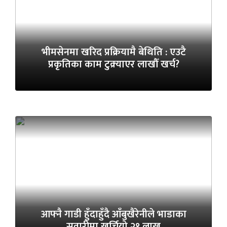
भीमसेनमा खरिद प्रक्रियामै बेथिति : एउटै
प्रकृतिका काम टुक्र्याएर लाखौँ खर्च?
आफ्नै गाडी हुँदाहुँदै आँबुखैरेनीले भाडाका
सवारीमा खर्चियो २१ लाख