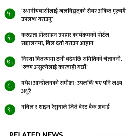
‘स्थानीयबासीलाई जलविद्युत्‌को सेयर अंकित मूल्यमै
५ .
उपलब्ध गराउनु’
करदाता प्रोत्साहन उपहार कार्यक्रमको पोर्टल
६ .
सञ्चालनमा, बिल दर्ता गराउन आह्वान
निस्सा वितरणमा ठगी बढेपछि समितिको चेतावनी,
७ .
‘रकम असुल्नेलाई कारबाही गर्छाैं’
मधेश आन्दोलनको समीक्षा: उपलब्धि भए पनि लक्ष्य
८ .
अधुरै
नबिल र शाइन रेसुंगाले जिते बेस्ट बैंक अवार्ड
९ .
RELATED NEWS