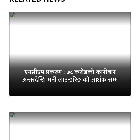
एनसीएम प्रकरण : ७८ करोडको कारोबार
अन्तरदेखि ‘मनी लाउन्डरिङ’को आशंकासम्म