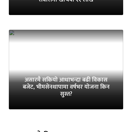
असारमै सकियो आधाभन्दा बढी विकास
बजेट, भीमसेनथापामा वर्षभर योजना किन
सुस्त?