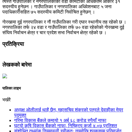
त्यस्तै गाउँपालिका र नगरपालिकाका वडा कमिटीको अधिकतम आकार ३१
सदस्यीय हुनेछन । गाउँपालिका र नगरपालिका अधिवेशनबाट ५ जना
पदाधिकारीसहित ७५ सदस्यीय कमिटी निर्वाचित हुनेछन् ।
गाेरखामा दुई नगरपालिका र नाैं गाउँपालिका गरी एघार स्थानीय तह रहेको छ ।
नगरपालिका तर्फ २४ वडा र गाउँपालिका तर्फ ७० वडा रहेकोकाे गाेरखामा दुई
संघिय निर्वाचन क्षेत्र र चार प्रदेश सभा निर्वाचन क्षेत्र रहेको छ ।
प्रतिक्रिया
लेखकको बारेमा
पालिका लाइभ
भर्खरै
अध्यक्ष ओलीलाई थाहै छैन, महासचिव शंकरको पत्रले देवाहीका मेयर
पदमुक्त
गरिमा विकास बैंकले कमायो १ अर्ब ६८ करोड रुपैयाँ नाफा
घट्यो कृषि विकास बैंकको नाफा, निष्क्रिय कर्जा ४.०७ प्रतिशत
संशोधित तथ्यांक नियमावली स्वीकृतः नामदेखि शुल्कसम्म परिमार्जन