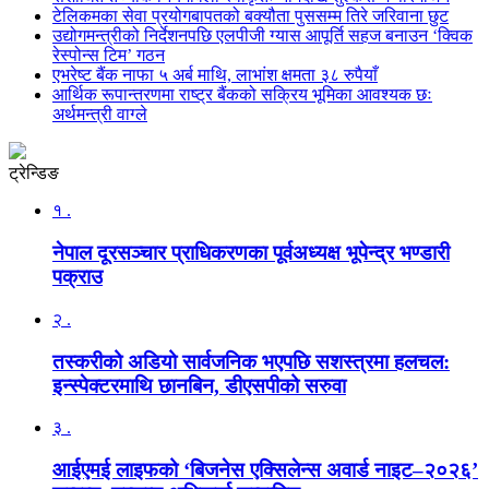
टेलिकमका सेवा प्रयोगबापतको बक्यौता पुससम्म तिरे जरिवाना छुट
उद्योगमन्त्रीको निर्देशनपछि एलपीजी ग्यास आपूर्ति सहज बनाउन ‘क्विक
रेस्पोन्स टिम’ गठन
एभरेष्ट बैंक नाफा ५ अर्ब माथि, लाभांश क्षमता ३८ रुपैयाँ
आर्थिक रूपान्तरणमा राष्ट्र बैंकको सक्रिय भूमिका आवश्यक छः
अर्थमन्त्री वाग्ले
ट्रेन्डिङ
१ .
नेपाल दूरसञ्चार प्राधिकरणका पूर्वअध्यक्ष भूपेन्द्र भण्डारी
पक्राउ
२ .
तस्करीको अडियो सार्वजनिक भएपछि सशस्त्रमा हलचल:
इन्स्पेक्टरमाथि छानबिन, डीएसपीको सरुवा
३ .
आईएमई लाइफको ‘बिजनेस एक्सिलेन्स अवार्ड नाइट–२०२६’