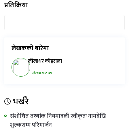
प्रतिक्रिया
लेखकको बारेमा
लीलाधर काेइराला
लेखकबाट थप
भर्खरै
संशोधित तथ्यांक नियमावली स्वीकृतः नामदेखि
शुल्कसम्म परिमार्जन