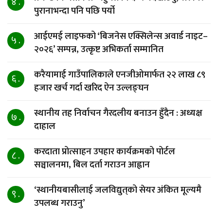
४ .
पुरानाभन्दा पनि पछि पर्यो
आईएमई लाइफको ‘बिजनेस एक्सिलेन्स अवार्ड नाइट–
५ .
२०२६’ सम्पन्न, उत्कृष्ट अभिकर्ता सम्मानित
करैयामाई गाउँपालिकाले एनजीओमार्फत २२ लाख ८९
६ .
हजार खर्च गर्दा खरिद ऐन उल्लङ्घन
स्थानीय तह निर्वाचन गैरदलीय बनाउन हुँदैन : अध्यक्ष
७ .
दाहाल
करदाता प्रोत्साहन उपहार कार्यक्रमको पोर्टल
८ .
सञ्चालनमा, बिल दर्ता गराउन आह्वान
‘स्थानीयबासीलाई जलविद्युत्‌को सेयर अंकित मूल्यमै
९ .
उपलब्ध गराउनु’