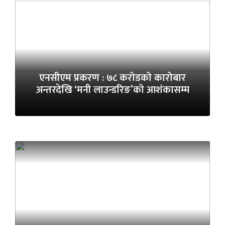
एनसीएम प्रकरण : ७८ करोडको कारोबार
अन्तरदेखि ‘मनी लाउन्डरिङ’को आशंकासम्म