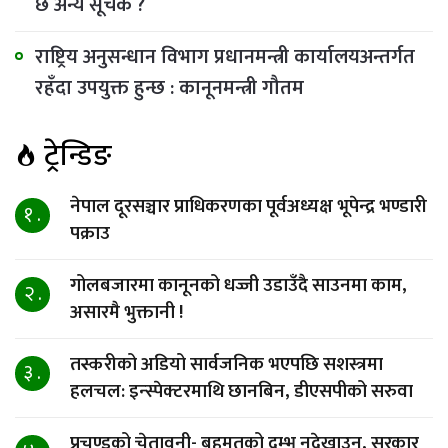
छ अन्य सूचक ?
राष्ट्रिय अनुसन्धान विभाग प्रधानमन्त्री कार्यालयअन्तर्गत
रहँदा उपयुक्त हुन्छ : कानूनमन्त्री गौतम
ट्रेन्डिङ
नेपाल दूरसञ्चार प्राधिकरणका पूर्वअध्यक्ष भूपेन्द्र भण्डारी
१ .
पक्राउ
गोलबजारमा कानूनको धज्जी उडाउँदै साउनमा काम,
२ .
असारमै भुक्तानी !
तस्करीको अडियो सार्वजनिक भएपछि सशस्त्रमा
३ .
हलचल: इन्स्पेक्टरमाथि छानबिन, डीएसपीको सरुवा
प्रचण्डको चेतावनी- बहुमतको दम्भ नदेखाउनु, सरकार