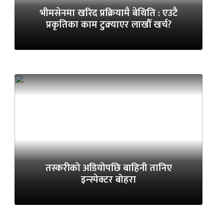
भीमसेनमा खरिद प्रक्रियामै बेथिति : एउटै
प्रकृतिका काम टुक्र्याएर लाखौँ खर्च?
तस्करीको अडियोपछि बाहिनी तानिए
इन्स्पेक्टर बोहरा